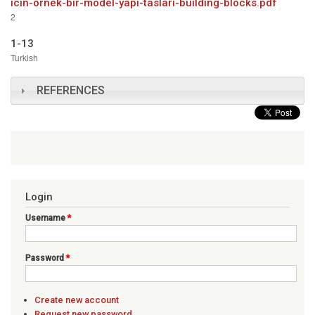
icin-ornek-bir-model-yapi-taslari-building-blocks.pdf
2
1-13
Turkish
REFERENCES
Login
Username
*
Password
*
Create new account
Request new password