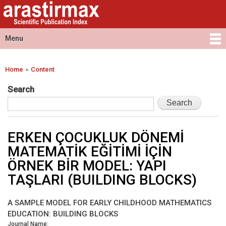
Arastirmax
Skip to
Arastirmax
- Scientific
main
Scientific
Publication
content
Publication
Menu
Index
Index
Main menu
»
Home
Content
You are here
Search
ERKEN ÇOCUKLUK DÖNEMİ
MATEMATİK EĞİTİMİ İÇİN
ÖRNEK BİR MODEL: YAPI
TAŞLARI (BUILDING BLOCKS)
A SAMPLE MODEL FOR EARLY CHILDHOOD MATHEMATICS
EDUCATION: BUILDING BLOCKS
Journal Name: