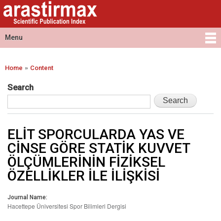
Arastirmax
Skip to
Arastirmax
- Scientific
main
Scientific
Publication
content
Publication
Menu
Index
Index
Main menu
»
Home
Content
You are here
Search
ELİT SPORCULARDA YAS VE
CİNSE GÖRE STATİK KUVVET
ÖLÇÜMLERİNİN FİZİKSEL
ÖZELLİKLER İLE İLİŞKİSİ
Journal Name:
Hacettepe Üniversitesi Spor Bilimleri Dergisi