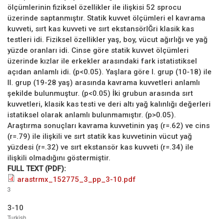
ölçümlerinin fiziksel özellikler ile ilişkisi 52 sprocu
üzerinde saptanmıştır. Statik kuvvet ölçümleri el kavrama
kuvveti, sırt kas kuvveti ve sırt ekstansörlĞri klasik kas
testleri idi. Fiziksel özellikler yaş, boy, vücut ağırlığı ve yağ
yüzde oranları idi. Cinse göre statik kuvvet ölçümleri
üzerinde kızlar ile erkekler arasındaki fark istatistiksel
açıdan anlamlı idi. (p<0.05). Yaşlara göre I. grup (10-18) ile
II. grup (19-28 yaş) arasında kavrama kuvvetleri anlamlı
şekilde bulunmuştur. (p<0.05) İki grubun arasında sırt
kuvvetleri, klasik kas testi ve deri altı yağ kalınlığı değerleri
istatiksel olarak anlamlı bulunmamıştır. (p>0.05).
Araştırma sonuçları kavrama kuvvetinin yaş (r=.62) ve cins
(r=.79) ile ilişkili ve sırt statik kas kuvvetinin vücut yağ
yüzdesi (r=.32) ve sırt ekstansör kas kuvveti (r=.34) ile
ilişkili olmadığını göstermiştir.
FULL TEXT (PDF):
arastrmx_152775_3_pp_3-10.pdf
3
3-10
Turkish