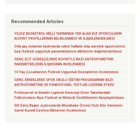
Recommended Articles
YILDIZ BASKETBOL MİLLİ TAKIMINDA YER ALAN KIZ SPORCULARIN
KUVVET PROFİLLERİNİN BELİRLENMESİ VE İLİŞKİLENDİRİLMESİ
Orta yaş sedanter kadınlarda sekiz haftalık step-aerobik egzersizinin
bazı fiziksel uygunluk parametrelerine etkilerinin değerlendirilmesi
GENÇ ELİT GÜREŞÇİLERDE KUVVETLE BAZI ANTROPOMETRİK
PAREMETRELERİN İLİŞKİSİNİN İNCELENMESİ
15 Yaş Çocuklarının Fiziksel Uygunluk Düzeylerinin İncelenmesi
GENÇ ERKEKLERDE SPOR OKULU EĞİTİM PROGRAMININ BAZI
ANTROPOMETRİK VE FONKSİYONEL TESTLER ÜZERİNE ETKİSİ
Profesyonel ve Amatör Liglerde Dereceye Giren Takımlardaki
Futbolcuların Bazı Fiziksel ve Motorik Özelliklerinin Karşılaştırılması
Elit Genç Bayan Judocularda Müsabaka Öncesi Hızlı Kilo Vermenin
Genel Kuvvet Üzerine Etkilerinin İncelenmesi