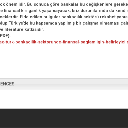
ok önemlidir. Bu sonuca göre bankalar bu değişkenlere gerek
de finansal kırılganlık yaşamayacak, kriz durumlarında da kend
ceklerdir. Elde edilen bulgular bankacılık sektörü rekabet yapıs
olup Türkiye’de bu kapsamda yapılmış bir çalışma olmaması çal
 literature katkısıdır.
(PDF):
ax-turk-bankacilik-sektorunde-finansal-saglamligin-belirleyicile
RENCES