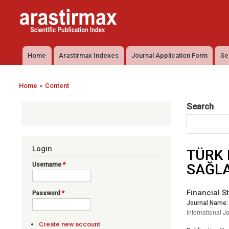
Arastirmax
Arastirmax
- Scientific
Scientific
Publication
Publication
Index
Index
Home
Arastirmax Indexes
Journal Application Form
Se
Main menu
»
Home
Content
You are here
Search
Login
TÜRK 
Username
*
SAĞLA
Financial S
Password
*
Journal Name:
International J
Create new account