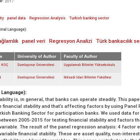
2017
r:
ity
panel data
Regression Analysis
Turkish banking sector
inal Language):
ağlamlık
panel veri
Regresyon Analizi
Türk bankacılık s
e
University of Author
Faculty of Author
z KOÇ
Dumlupınar Üniversitesi
Uygulamalı Bilimler Yüksekokulu
N
Dumlupınar Üniversitesi
İktisadi İdari Bilimler Fakültesi
. Language):
ability is, in general, that banks can operate steadily. This pape
 financial stability and that’s affecting factors by using Panel
rkish Banking Sector for participation banks. We used data fo
between 2005-2015 for testing financial stability and factors th
ariable. The result of the panel regression analysis: 4 factor 
riable financial stability. These are asset quality, non-interes