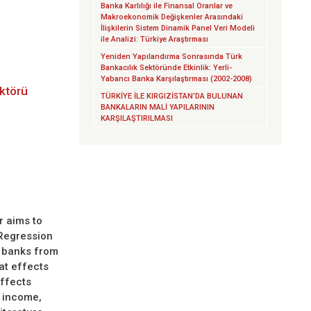
Banka Karlılığı ile Finansal Oranlar ve
Makroekonomik Değişkenler Arasındaki
İlişkilerin Sistem Dinamik Panel Veri Modeli
ile Analizi: Türkiye Araştırması
Yeniden Yapılandırma Sonrasında Türk
Bankacılık Sektöründe Etkinlik: Yerli-
Yabancı Banka Karşılaştırması (2002-2008)
ektörü
TÜRKİYE İLE KIRGIZİSTAN’DA BULUNAN
BANKALARIN MALİ YAPILARININ
KARŞILAŞTIRILMASI
r aims to
 Regression
r banks from
at effects
effects
t income,