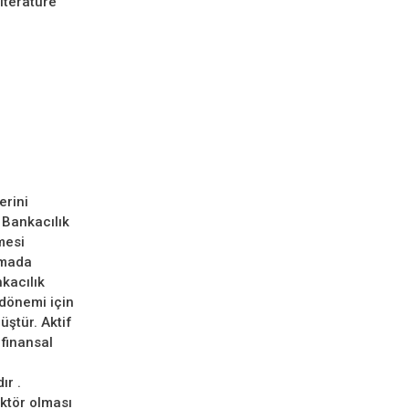
literature
erini
 Bankacılık
mesi
şmada
kacılık
 dönemi için
üştür. Aktif
 finansal
ır .
aktör olması