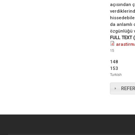
açısından ç
verdiklerin
hissedebile
da anlamlı 
özgünlüğü ve
FULL TEXT 
arastirm
15
148
153
Turkish
REFE