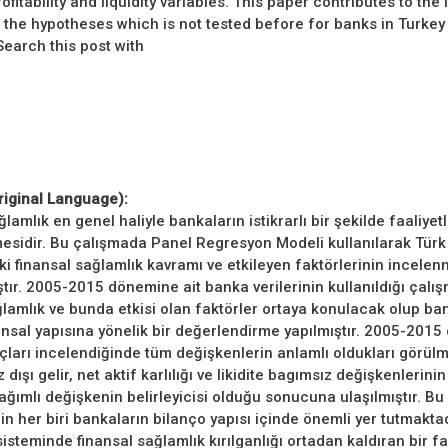
ofitability and liquidity variables. This paper contributes to the 
st the hypotheses which is not tested before for banks in Turkey
arch this post with
riginal Language):
lamlık en genel haliyle bankaların istikrarlı bir şekilde faaliyetl
esidir. Bu çalışmada Panel Regresyon Modeli kullanılarak Türk
i finansal sağlamlık kavramı ve etkileyen faktörlerinin incelen
ır. 2005-2015 dönemine ait banka verilerinin kullanıldığı çalı
ğlamlık ve bunda etkisi olan faktörler ortaya konulacak olup ban
ansal yapısına yönelik bir değerlendirme yapılmıştır. 2005-2015
çları incelendiğinde tüm değişkenlerin anlamlı oldukları görülm
z dışı gelir, net aktif karlılığı ve likidite bagımsız değişkenlerinin
ağımlı değişkenin belirleyicisi olduğu sonucuna ulaşılmıştır. Bu
n her biri bankaların bilanço yapısı içinde önemli yer tutmaktad
isteminde finansal sağlamlık kırılganlığı ortadan kaldıran bir f