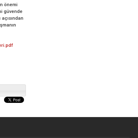
en önemi
ini güvende
ı açısından
ışmanın
ri.pdf