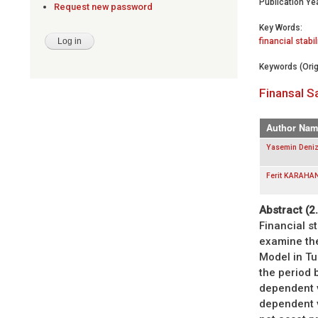
Publication Yea
Request new password
Key Words:
financial stabil
Keywords (Orig
Finansal S
Author Nam
Yasemin Deni
Ferit KARAHA
Abstract (2
Financial st
examine the
Model in Tu
the period 
dependent v
dependent va