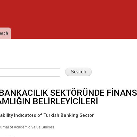
Skip to
main
content
arch
BANKACILIK SEKTÖRÜNDE FİNAN
MLIĞIN BELİRLEYİCİLERİ
tability Indıcators of Turkish Banking Sector
ournal of Academic Value Studies