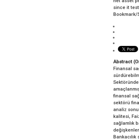
net asset pr
since it te
Bookmark/Se
Abstract (O
Finansal sağ
sürdürebilm
Sektöründek
amaçlanmışt
finansal sa
sektörü fin
analiz sonu
kalitesi, Fai
sağlamlık b
değişkenleri
Bankacılık s