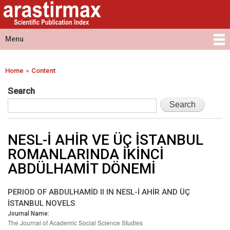
Arastirmax
Skip to
Arastirmax
- Scientific
main
Scientific
Publication
content
Publication
Menu
Index
Index
Main menu
»
Home
Content
You are here
Search
NESL-İ AHİR VE ÜÇ İSTANBUL
ROMANLARINDA İKİNCİ
ABDÜLHAMİT DÖNEMİ
PERIOD OF ABDULHAMİD II IN NESL-İ AHİR AND ÜÇ
İSTANBUL NOVELS
Journal Name:
The Journal of Academic Social Science Studies