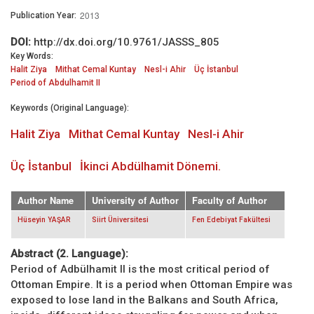
2013
Publication Year:
DOI:
http://dx.doi.org/10.9761/JASSS_805
Key Words:
Halit Ziya
Mithat Cemal Kuntay
Nesl-i Ahir
Üç İstanbul
Period of Abdulhamit II
Keywords (Original Language):
Halit Ziya
Mithat Cemal Kuntay
Nesl-i Ahir
Üç İstanbul
İkinci Abdülhamit Dönemi.
Author Name
University of Author
Faculty of Author
Hüseyin YAŞAR
Siirt Üniversitesi
Fen Edebiyat Fakültesi
Abstract (2. Language):
Period of Adbülhamit II is the most critical period of
Ottoman Empire. It is a period when Ottoman Empire was
exposed to lose land in the Balkans and South Africa,