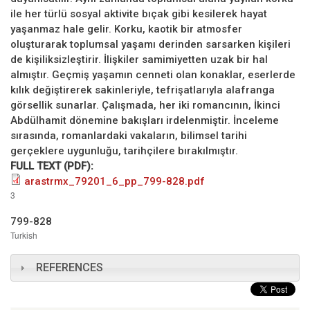
ile her türlü sosyal aktivite bıçak gibi kesilerek hayat
yaşanmaz hale gelir. Korku, kaotik bir atmosfer
oluşturarak toplumsal yaşamı derinden sarsarken kişileri
de kişiliksizleştirir. İlişkiler samimiyetten uzak bir hal
almıştır. Geçmiş yaşamın cenneti olan konaklar, eserlerde
kılık değiştirerek sakinleriyle, tefrişatlarıyla alafranga
görsellik sunarlar. Çalışmada, her iki romancının, İkinci
Abdülhamit dönemine bakışları irdelenmiştir. İnceleme
sırasında, romanlardaki vakaların, bilimsel tarihi
gerçeklere uygunluğu, tarihçilere bırakılmıştır.
FULL TEXT (PDF):
arastrmx_79201_6_pp_799-828.pdf
3
799-828
Turkish
REFERENCES