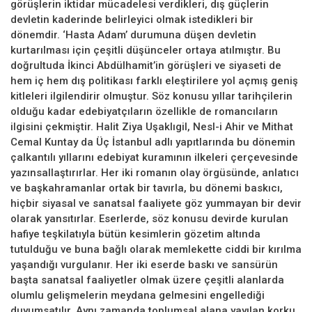
görüşlerin iktidar mücadelesi verdikleri, dış güçlerin
devletin kaderinde belirleyici olmak istedikleri bir
dönemdir. ‘Hasta Adam’ durumuna düşen devletin
kurtarılması için çeşitli düşünceler ortaya atılmıştır. Bu
doğrultuda İkinci Abdülhamit’in görüşleri ve siyaseti de
hem iç hem dış politikası farklı eleştirilere yol açmış geniş
kitleleri ilgilendirir olmuştur. Söz konusu yıllar tarihçilerin
olduğu kadar edebiyatçıların özellikle de romancıların
ilgisini çekmiştir. Halit Ziya Uşaklıgil, Nesl-i Ahir ve Mithat
Cemal Kuntay da Üç İstanbul adlı yapıtlarında bu dönemin
çalkantılı yıllarını edebiyat kuramının ilkeleri çerçevesinde
yazınsallaştırırlar. Her iki romanın olay örgüsünde, anlatıcı
ve başkahramanlar ortak bir tavırla, bu dönemi baskıcı,
hiçbir siyasal ve sanatsal faaliyete göz yummayan bir devir
olarak yansıtırlar. Eserlerde, söz konusu devirde kurulan
hafiye teşkilatıyla bütün kesimlerin gözetim altında
tutulduğu ve buna bağlı olarak memlekette ciddi bir kırılma
yaşandığı vurgulanır. Her iki eserde baskı ve sansürün
başta sanatsal faaliyetler olmak üzere çeşitli alanlarda
olumlu gelişmelerin meydana gelmesini engellediği
duyumsatılır. Aynı zamanda toplumsal alana yayılan korku