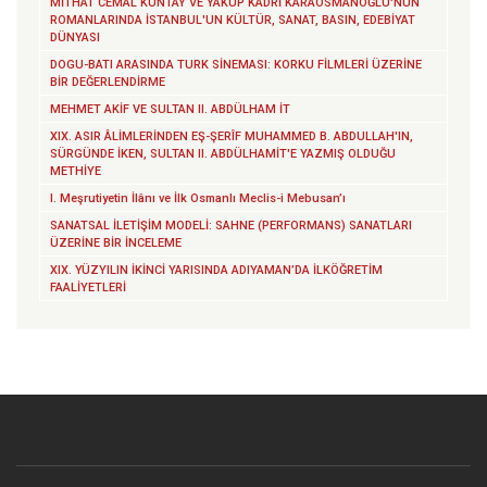
MİTHAT CEMAL KUNTAY VE YAKUP KADRİ KARAOSMANOĞLU'NUN
ROMANLARINDA İSTANBUL'UN KÜLTÜR, SANAT, BASIN, EDEBİYAT
DÜNYASI
DOGU-BATI ARASINDA TURK SİNEMASI: KORKU FİLMLERİ ÜZERİNE
BİR DEĞERLENDİRME
MEHMET AKİF VE SULTAN II. ABDÜLHAM İT
XIX. ASIR ÂLİMLERİNDEN EŞ-ŞERÎF MUHAMMED B. ABDULLAH'IN,
SÜRGÜNDE İKEN, SULTAN II. ABDÜLHAMİT'E YAZMIŞ OLDUĞU
METHİYE
I. Meşrutiyetin İlânı ve İlk Osmanlı Meclis-i Mebusan’ı
SANATSAL İLETİŞİM MODELİ: SAHNE (PERFORMANS) SANATLARI
ÜZERİNE BİR İNCELEME
XIX. YÜZYILIN İKİNCİ YARISINDA ADIYAMAN’DA İLKÖĞRETİM
FAALİYETLERİ