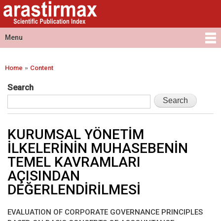
Arastirmax
Skip to
Arastirmax
- Scientific
main
Scientific
Publication
content
Publication
Menu
Index
Index
Main menu
»
Home
Content
You are here
Search
KURUMSAL YÖNETİM
İLKELERİNİN MUHASEBENİN
TEMEL KAVRAMLARI
AÇISINDAN
DEĞERLENDİRİLMESİ
EVALUATION OF CORPORATE GOVERNANCE PRINCIPLES