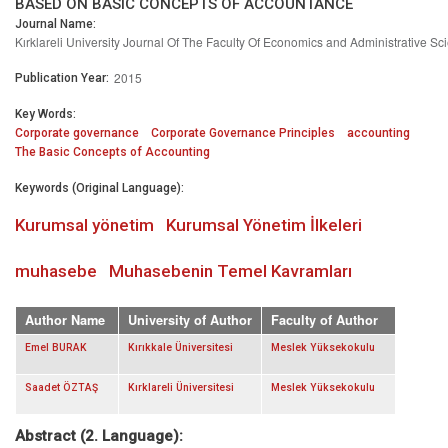
BASED ON BASIC CONCEPTS OF ACCOUNTANCE
Journal Name:
Kırklareli University Journal Of The Faculty Of Economics and Administrative Sc
2015
Publication Year:
Key Words:
Corporate governance
Corporate Governance Principles
accounting
The Basic Concepts of Accounting
Keywords (Original Language):
Kurumsal yönetim
Kurumsal Yönetim İlkeleri
muhasebe
Muhasebenin Temel Kavramları
Author Name
University of Author
Faculty of Author
Emel BURAK
Kırıkkale Üniversitesi
Meslek Yüksekokulu
Saadet ÖZTAŞ
Kırklareli Üniversitesi
Meslek Yüksekokulu
Abstract (2. Language):