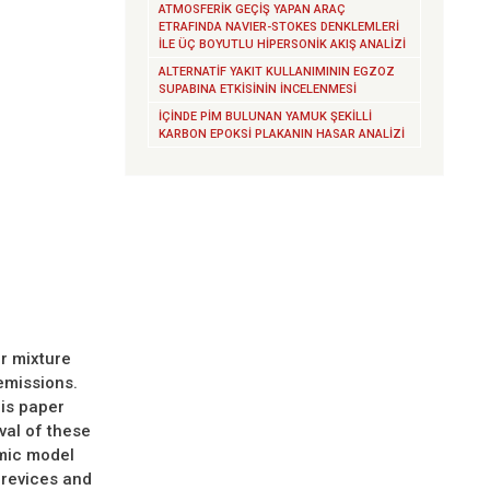
ATMOSFERİK GEÇİŞ YAPAN ARAÇ
ETRAFINDA NAVIER-STOKES DENKLEMLERİ
İLE ÜÇ BOYUTLU HİPERSONİK AKIŞ ANALİZİ
ALTERNATİF YAKIT KULLANIMININ EGZOZ
SUPABINA ETKİSİNİN İNCELENMESİ
İÇİNDE PİM BULUNAN YAMUK ŞEKİLLİ
KARBON EPOKSİ PLAKANIN HASAR ANALİZİ
r mixture
emissions.
is paper
val of these
mic model
revices and