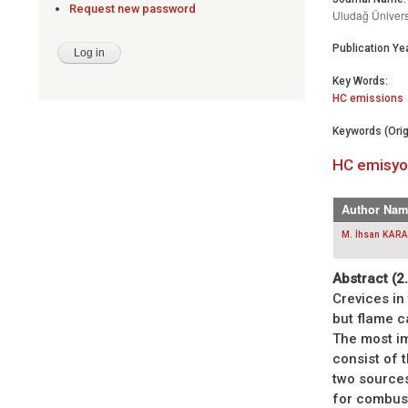
Request new password
Uludağ Üniversi
Publication Yea
Key Words:
HC emissions
Keywords (Orig
HC emisyon
Author Nam
M. İhsan KAR
Abstract (2
Crevices in
but flame c
The most im
consist of 
two source
for combus