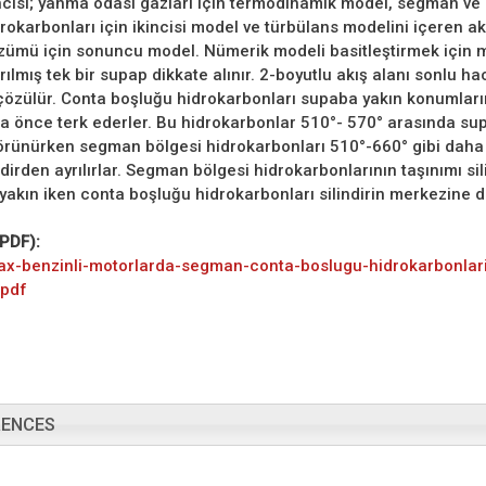
incisi; yanma odası gazları için termodinamik model, segman ve
rokarbonları için ikincisi model ve türbülans modelini içeren ak
ümü için sonuncu model. Nümerik modeli basitleştirmek için 
ılmış tek bir supap dikkate alınır. 2-boyutlu akış alanı sonlu ha
özülür. Conta boşluğu hidrokarbonları supaba yakın konumları
aha önce terk ederler. Bu hidrokarbonlar 510°- 570° arasında su
örünürken segman bölgesi hidrokarbonları 510°-660° gibi daha
dirden ayrılırlar. Segman bölgesi hidrokarbonlarının taşınımı sil
 yakın iken conta boşluğu hidrokarbonları silindirin merkezine 
(PDF):
ax-benzinli-motorlarda-segman-conta-boslugu-hidrokarbonlarin
.pdf
RENCES