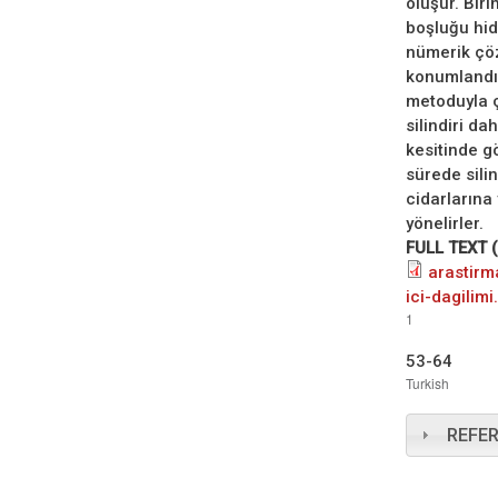
oluşur. Bir
boşluğu hid
nümerik çöz
konumlandır
metoduyla ç
silindiri d
kesitinde g
sürede silin
cidarlarına
yönelirler.
FULL TEXT 
arastirm
ici-dagilimi
1
53-64
Turkish
REFE