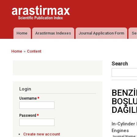
Arastirmax
Arastirmax
- Scientific
Scientific
Publication
Publication
Index
Index
Home
Arastirmax Indexes
Journal Application Form
Se
Main menu
»
Home
Content
You are here
Search
Login
BENZİ
Username
*
BOŞLU
DAĞIL
Password
*
In-Cylinder
Engines
Create new account
Journal Name: