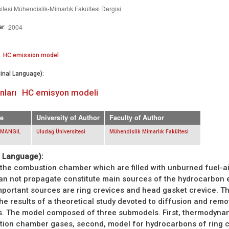
tesi Mühendislik-Mimarlık Fakültesi Dergisi
2004
r:
HC emission model
inal Language):
ları
HC emisyon modeli
e
University of Author
Faculty of Author
AMANGİL
Uludağ Üniversitesi
Mühendislik Mimarlık Fakültesi
. Language):
 the combustion chamber which are filled with unburned fuel-ai
an not propagate constitute main sources of the hydrocarbon 
portant sources are ring crevices and head gasket crevice. Th
the results of a theoretical study devoted to diffusion and remo
s. The model composed of three submodels. First, thermodyna
tion chamber gases, second, model for hydrocarbons of ring c