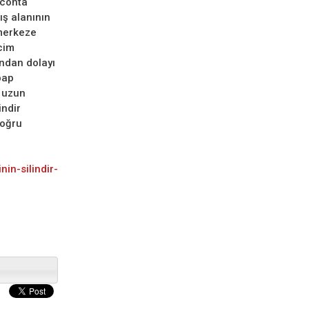
 conta
ış alanının
merkeze
cim
ndan dolayı
pap
 uzun
indir
doğru
in-silindir-