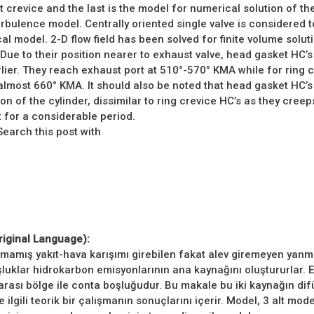
 crevice and the last is the model for numerical solution of the 
urbulence model. Centrally oriented single valve is considered t
al model. 2-D flow field has been solved for finite volume solut
Due to their position nearer to exhaust valve, head gasket HC’s 
rlier. They reach exhaust port at 510°-570° KMA while for ring c
almost 660° KMA. It should also be noted that head gasket HC’s 
on of the cylinder, dissimilar to ring crevice HC’s as they creep
t for a considerable period.
arch this post with
riginal Language):
nmamış yakıt-hava karışımı girebilen fakat alev giremeyen yanm
şluklar hidrokarbon emisyonlarının ana kaynağını oluştururlar. E
rası bölge ile conta boşluğudur. Bu makale bu iki kaynağın di
e ilgili teorik bir çalışmanın sonuçlarını içerir. Model, 3 alt mod