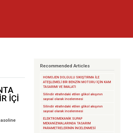
Recommended Articles
HOMOJEN DOLGULU SIKIŞTIRMA İLE
ATEŞLEMELİ BİR BENZİN MOTORU İÇİN KAM
TASARIMI VE İMALATI
NTA
Silindir etrafındaki etilen glikol akışının
R İÇİ
sayısal olarak incelenmesi
Silindir etrafındaki etilen glikol akışının
sayısal olarak incelenmesi
ELEKTROMEKANİK SUPAP
Gasoline
MEKANİZMALARINDA TASARIM
PARAMETRELERİNİN İNCELENMESİ