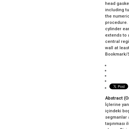
head gasket
including t
the numeric
procedure. 
cylinder ea
extends to 
central regi
wall at leas
Bookmark/Se
Abstract (O
İçlerine ya
içindeki bo
segmanlar a
taşınması il