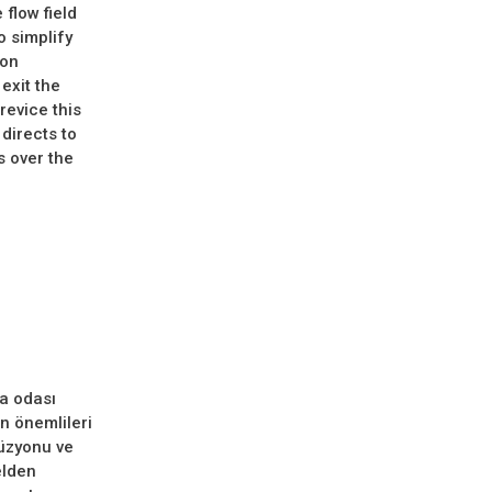
flow field
o simplify
ion
exit the
revice this
directs to
s over the
a odası
n önemlileri
füzyonu ve
elden