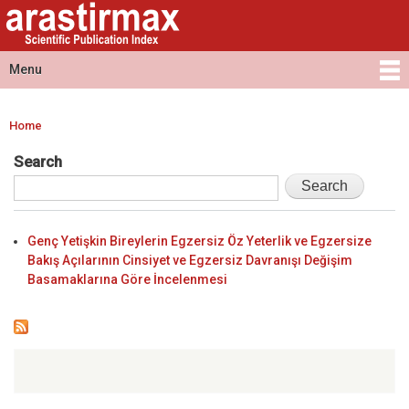
Arastirmax
Skip to
Arastirmax
- Scientific
main
Scientific
Publication
content
Publication
Menu
Index
Index
Main menu
Home
You are here
Search
Genç Yetişkin Bireylerin Egzersiz Öz Yeterlik ve Egzersize
Bakış Açılarının Cinsiyet ve Egzersiz Davranışı Değişim
Basamaklarına Göre İncelenmesi