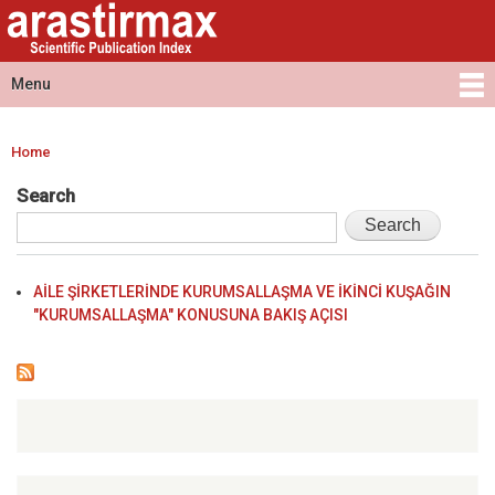
Arastirmax
Skip to
Arastirmax
- Scientific
main
Scientific
Publication
content
Publication
Menu
Index
Index
Main menu
Home
You are here
Search
AİLE ŞİRKETLERİNDE KURUMSALLAŞMA VE İKİNCİ KUŞAĞIN
"KURUMSALLAŞMA" KONUSUNA BAKIŞ AÇISI