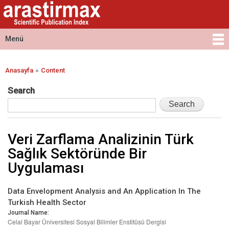
Arastirmax
Ana
Arastirmax
- Scientific
içeriğe
Scientific
Publication
atla
Publication
Menü
Index
Index
Ana menü
»
Anasayfa
Content
Buradasınız
Search
Veri Zarflama Analizinin Türk
Sağlık Sektöründe Bir
Uygulaması
Data Envelopment Analysis and An Application In The
Turkish Health Sector
Journal Name:
Celal Bayar Üniversitesi Sosyal Bilimler Enstitüsü Dergisi