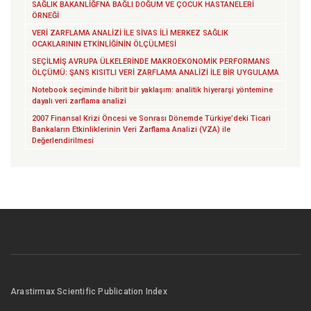
SAĞLIK BAKANLİĞFNA BAĞLI DOĞUM VE ÇOCUK HASTANELERİ
ÖRNEĞİ
VERİ ZARFLAMA ANALİZİ İLE SİVAS İLİ MERKEZ SAĞLIK
OCAKLARININ ETKİNLİĞİNİN ÖLÇÜLMESİ
SEÇİLMİŞ AVRUPA ÜLKELERİNDE MAKROEKONOMİK PERFORMANS
ÖLÇÜMÜ: ŞANS KISITLI VERİ ZARFLAMA ANALİZİ İLE BİR UYGULAMA
Notebook seçiminde hibrit bir yaklaşım: analitik hiyerarşi yöntemine
dayalı veri zarflama analizi
2007 Finansal Krizi Öncesi ve Sonrası Dönemde Türkiye’deki Ticari
Bankaların Etkinliklerinin Veri Zarflama Analizi (VZA) ile
Değerlendirilmesi
Arastirmax Scientific Publication Index