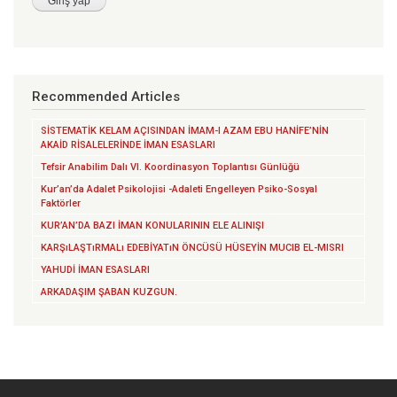
Recommended Articles
SİSTEMATİK KELAM AÇISINDAN İMAM-I AZAM EBU HANİFE’NİN
AKAİD RİSALELERİNDE İMAN ESASLARI
Tefsir Anabilim Dalı VI. Koordinasyon Toplantısı Günlüğü
Kur’an’da Adalet Psikolojisi -Adaleti Engelleyen Psiko-Sosyal
Faktörler
KUR’AN’DA BAZI İMAN KONULARININ ELE ALINIŞI
KARŞıLAŞTıRMALı EDEBİYATıN ÖNCÜSÜ HÜSEYİN MUCIB EL-MISRI
YAHUDİ İMAN ESASLARI
ARKADAŞIM ŞABAN KUZGUN.