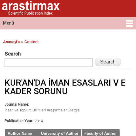
Arastirmax
Ana
Arastirmax
- Scientific
içeriğe
Scientific
Publication
atla
Publication
Menü
Index
Index
Ana menü
»
Anasayfa
Content
Buradasınız
Search
KUR'AN'DA İMAN ESASLARI V E
KADER SORUNU
Journal Name:
İnsan ve Toplum Bilimleri Araştırmaları Dergisi
2014
Publication Year:
Author Name
University of Author
Faculty of Author