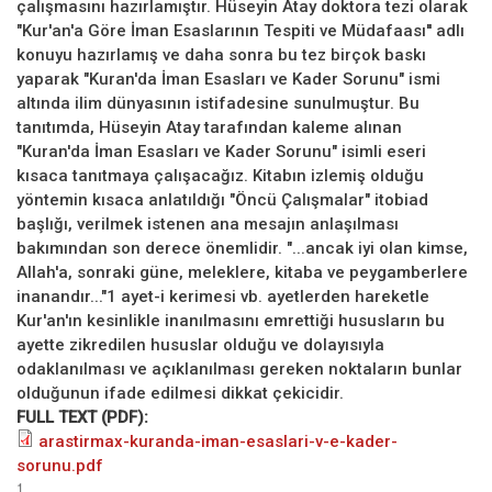
çalışmasını hazırlamıştır. Hüseyin Atay doktora tezi olarak
"Kur'an'a Göre İman Esaslarının Tespiti ve Müdafaası'' adlı
konuyu hazırlamış ve daha sonra bu tez birçok baskı
yaparak "Kuran'da İman Esasları ve Kader Sorunu" ismi
altında ilim dünyasının istifadesine sunulmuştur. Bu
tanıtımda, Hüseyin Atay tarafından kaleme alınan
"Kuran'da İman Esasları ve Kader Sorunu" isimli eseri
kısaca tanıtmaya çalışacağız. Kitabın izlemiş olduğu
yöntemin kısaca anlatıldığı "Öncü Çalışmalar" itobiad
başlığı, verilmek istenen ana mesajın anlaşılması
bakımından son derece önemlidir. "...ancak iyi olan kimse,
Allah'a, sonraki güne, meleklere, kitaba ve peygamberlere
inanandır..."1 ayet-i kerimesi vb. ayetlerden hareketle
Kur'an'ın kesinlikle inanılmasını emrettiği hususların bu
ayette zikredilen hususlar olduğu ve dolayısıyla
odaklanılması ve açıklanılması gereken noktaların bunlar
olduğunun ifade edilmesi dikkat çekicidir.
FULL TEXT (PDF):
arastirmax-kuranda-iman-esaslari-v-e-kader-
sorunu.pdf
1