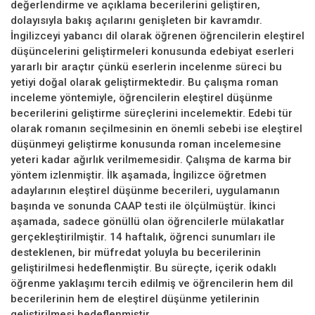
değerlendirme ve açıklama becerilerini geliştiren,
dolayısıyla bakış açılarını genişleten bir kavramdır.
İngilizceyi yabancı dil olarak öğrenen öğrencilerin eleştirel
düşüncelerini geliştirmeleri konusunda edebiyat eserleri
yararlı bir araçtır çünkü eserlerin incelenme süreci bu
yetiyi doğal olarak geliştirmektedir. Bu çalışma roman
inceleme yöntemiyle, öğrencilerin eleştirel düşünme
becerilerini geliştirme süreçlerini incelemektir. Edebi tür
olarak romanın seçilmesinin en önemli sebebi ise eleştirel
düşünmeyi geliştirme konusunda roman incelemesine
yeteri kadar ağırlık verilmemesidir. Çalışma de karma bir
yöntem izlenmiştir. İlk aşamada, İngilizce öğretmen
adaylarının eleştirel düşünme becerileri, uygulamanın
başında ve sonunda CAAP testi ile ölçülmüştür. İkinci
aşamada, sadece gönüllü olan öğrencilerle mülakatlar
gerçekleştirilmiştir. 14 haftalık, öğrenci sunumları ile
desteklenen, bir müfredat yoluyla bu becerilerinin
geliştirilmesi hedeflenmiştir. Bu süreçte, içerik odaklı
öğrenme yaklaşımı tercih edilmiş ve öğrencilerin hem dil
becerilerinin hem de eleştirel düşünme yetilerinin
geliştirilmesi hedeflenmiştir.