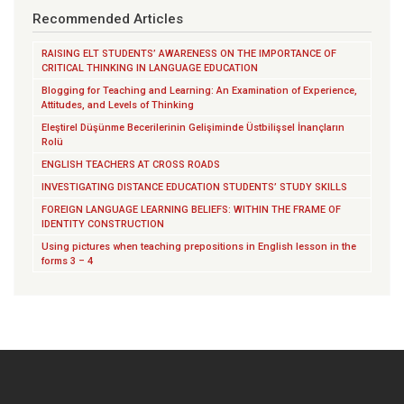
Recommended Articles
RAISING ELT STUDENTS’ AWARENESS ON THE IMPORTANCE OF
CRITICAL THINKING IN LANGUAGE EDUCATION
Blogging for Teaching and Learning: An Examination of Experience,
Attitudes, and Levels of Thinking
Eleştirel Düşünme Becerilerinin Gelişiminde Üstbilişsel İnançların
Rolü
ENGLISH TEACHERS AT CROSS ROADS
INVESTIGATING DISTANCE EDUCATION STUDENTS’ STUDY SKILLS
FOREIGN LANGUAGE LEARNING BELIEFS: WITHIN THE FRAME OF
IDENTITY CONSTRUCTION
Using pictures when teaching prepositions in English lesson in the
forms 3 – 4