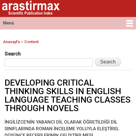
Arastirmax
Ana
Arastirmax
- Scientific
içeriğe
Scientific
Publication
atla
Publication
Menü
Index
Index
Ana menü
»
Anasayfa
Content
Buradasınız
Search
DEVELOPING CRITICAL
THINKING SKILLS IN ENGLISH
LANGUAGE TEACHING CLASSES
THROUGH NOVELS
İNGİLİZCE’NİN YABANCI DİL OLARAK ÖĞRETİLDİĞİ DİL
SINIFLARINDA ROMAN İNCELEME YOLUYLA ELEŞTİREL
DÜŞÜNCE BECERİLERİNİN GELİŞTİRİLMESİ