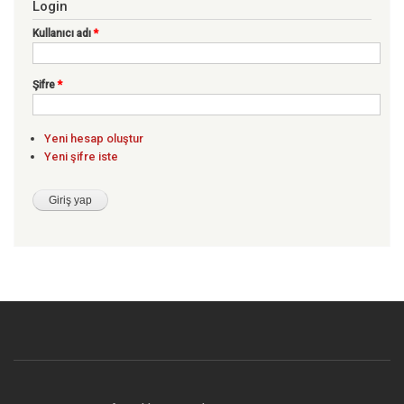
Login
Kullanıcı adı
*
Şifre
*
Yeni hesap oluştur
Yeni şifre iste