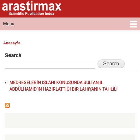
Arastirmax
Ana
Arastirmax
- Scientific
içeriğe
Scientific
Publication
atla
Publication
Menü
Index
Index
Ana menü
Anasayfa
Buradasınız
Search
MEDRESELERİN ISLAHI KONUSUNDA SULTAN II.
ABDÜLHAMİD’İN HAZIRLATTIĞI BİR LAHİYANIN TAHLİLİ