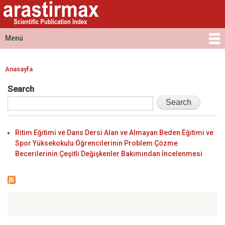
Arastirmax
Ana
Arastirmax
- Scientific
içeriğe
Scientific
Publication
atla
Publication
Menü
Index
Index
Ana menü
Anasayfa
Buradasınız
Search
Ritim Eğitimi ve Dans Dersi Alan ve Almayan Beden Eğitimi ve
Spor Yüksekokulu Öğrencilerinin Problem Çözme
Becerilerinin Çeşitli Değişkenler Bakımından İncelenmesi