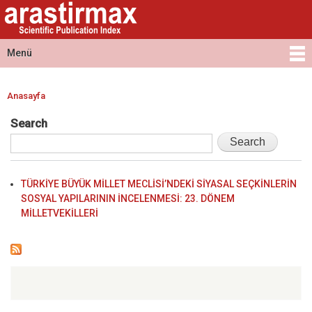
Arastirmax
Ana
Arastirmax
- Scientific
içeriğe
Scientific
Publication
atla
Publication
Menü
Index
Index
Ana menü
Anasayfa
Buradasınız
Search
TÜRKİYE BÜYÜK MİLLET MECLİSİ’NDEKİ SİYASAL SEÇKİNLERİN
SOSYAL YAPILARININ İNCELENMESİ: 23. DÖNEM
MİLLETVEKİLLERİ