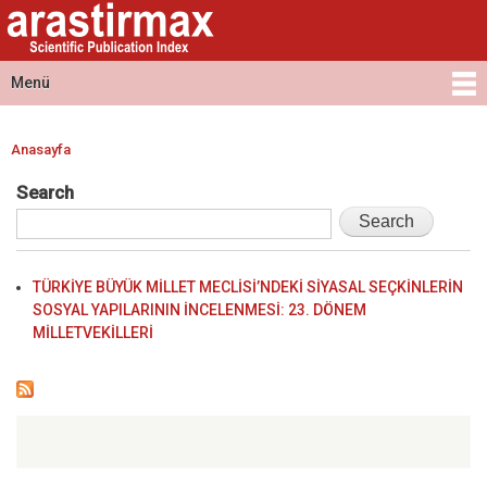
Arastirmax
Ana
Arastirmax
- Scientific
içeriğe
Scientific
Publication
atla
Publication
Menü
Index
Index
Ana menü
Anasayfa
Buradasınız
Search
TÜRKİYE BÜYÜK MİLLET MECLİSİ’NDEKİ SİYASAL SEÇKİNLERİN
SOSYAL YAPILARININ İNCELENMESİ: 23. DÖNEM
MİLLETVEKİLLERİ