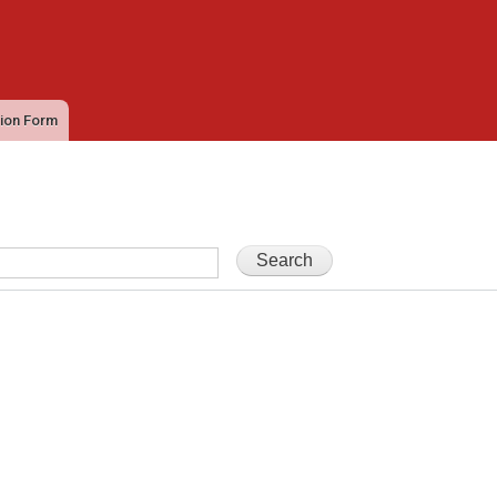
Ana
içeriğe
atla
tion Form