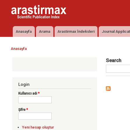
Arastirmax
Arastirmax
- Scientific
Scientific
Publication
Publication
Index
Index
Anasayfa
Arama
Arastirmax İndeksleri
Journal Applica
Ana menü
Anasayfa
Buradasınız
Search
Login
Kullanıcı adı
*
Şifre
*
Yeni hesap oluştur