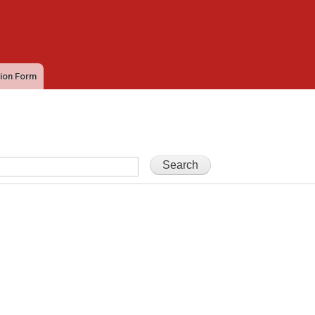
Ana
içeriğe
atla
tion Form