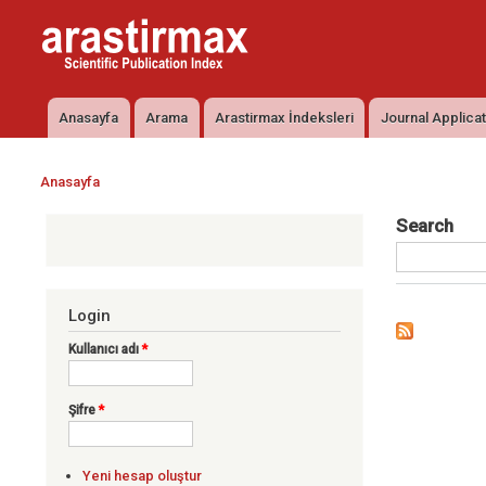
Arastirmax
Arastirmax
- Scientific
Scientific
Publication
Publication
Index
Index
Anasayfa
Arama
Arastirmax İndeksleri
Journal Applica
Ana menü
Anasayfa
Buradasınız
Search
Login
Kullanıcı adı
*
Şifre
*
Yeni hesap oluştur