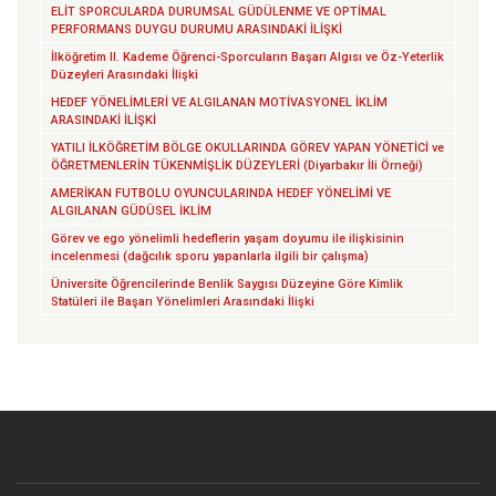
ELİT SPORCULARDA DURUMSAL GÜDÜLENME VE OPTİMAL
PERFORMANS DUYGU DURUMU ARASINDAKİ İLİŞKİ
İlköğretim II. Kademe Öğrenci-Sporcuların Başarı Algısı ve Öz-Yeterlik
Düzeyleri Arasındaki İlişki
HEDEF YÖNELİMLERİ VE ALGILANAN MOTİVASYONEL İKLİM
ARASINDAKİ İLİŞKİ
YATILI İLKÖĞRETİM BÖLGE OKULLARINDA GÖREV YAPAN YÖNETİCİ ve
ÖĞRETMENLERİN TÜKENMİŞLİK DÜZEYLERİ (Diyarbakır İli Örneği)
AMERİKAN FUTBOLU OYUNCULARINDA HEDEF YÖNELİMİ VE
ALGILANAN GÜDÜSEL İKLİM
Görev ve ego yönelimli hedeflerin yaşam doyumu ile ilişkisinin
incelenmesi (dağcılık sporu yapanlarla ilgili bir çalışma)
Üniversite Öğrencilerinde Benlik Saygısı Düzeyine Göre Kimlik
Statüleri ile Başarı Yönelimleri Arasındaki İlişki