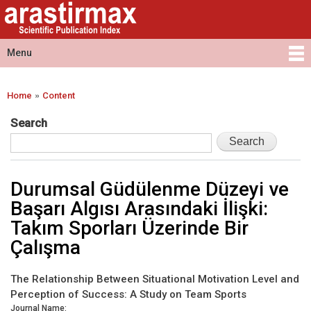
Arastirmax
Skip to
Arastirmax
- Scientific
main
Scientific
Publication
content
Publication
Menu
Index
Index
Main menu
»
Home
Content
You are here
Search
Durumsal Güdülenme Düzeyi ve
Başarı Algısı Arasındaki İlişki:
Takım Sporları Üzerinde Bir
Çalışma
The Relationship Between Situational Motivation Level and
Perception of Success: A Study on Team Sports
Journal Name: