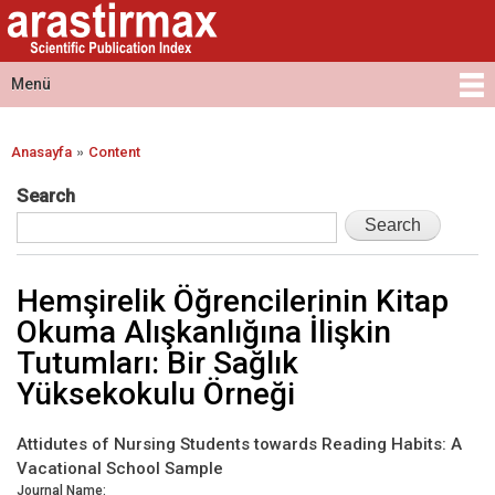
Arastirmax
Ana
Arastirmax
- Scientific
içeriğe
Scientific
Publication
atla
Publication
Menü
Index
Index
Ana menü
»
Anasayfa
Content
Buradasınız
Search
Hemşirelik Öğrencilerinin Kitap
Okuma Alışkanlığına İlişkin
Tutumları: Bir Sağlık
Yüksekokulu Örneği
Attidutes of Nursing Students towards Reading Habits: A
Vacational School Sample
Journal Name: