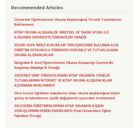
Recommended Articles
Üniversite Öğrencilerinin Okuma Alışkanlığına Yönelik Tutumlarının
Belirlenmesi
KİTAP OKUMA ALIŞKANLIĞI: BİREYSEL VE TAKIM SPORU İLE
İLGİLENEN ÜNİVERSİTE ÖĞRENCİLERİ ÖRNEĞİ
SİLİVRİ CEZA İNFAZ KURUMLARI YERLEŞKESİNDE BULUNAN AÇIK
ÖĞRETİM ORTAOKULU ÖĞRENCİSİ HÜKÜMLÜ VE TUTUKLULARIN
OKUMA ALIŞKANLIKLARI
İlköğretim 8. Sınıf Öğrencilerinin Okuma Alışkanlığı Üzerine Bir
Araştırma (Malatya İli Örneği)
SEKİZİNCİ SINIF ÖĞRENCİLERİNİN KİTAP OKUMAYA YÖNELİK
TUTUMLARININ İNTERNET VE KİTAP OKUMA ALIŞKANLIKLARI
AÇISINDAN İNCELENMESİ
Okul öncesi öğretmen adaylarının kitap okuma alışkanlığına ilişkin
görüş ve tutumlarının çeşitli değişkenler açısından incelenmesi
GELECEĞİN ÖĞRETMENLERİNİN KİTAP OKUMAYA İLİŞKİN
GÖRÜŞLERİNİN DEĞERLENDİRİLMESİ (Fırat Üniversitesi Eğitim
Fakültesi Örneği)