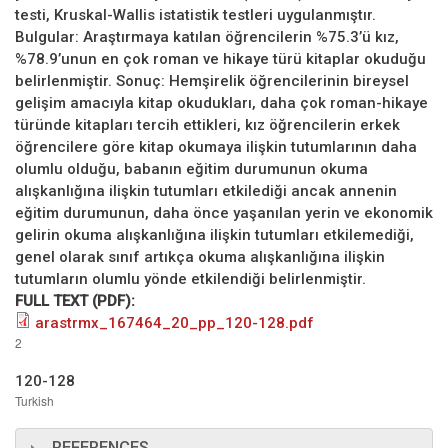
testi, Kruskal-Wallis istatistik testleri uygulanmıştır.
Bulgular: Araştırmaya katılan öğrencilerin %75.3’ü kız,
%78.9’unun en çok roman ve hikaye türü kitaplar okuduğu
belirlenmiştir. Sonuç: Hemşirelik öğrencilerinin bireysel
gelişim amacıyla kitap okudukları, daha çok roman-hikaye
türünde kitapları tercih ettikleri, kız öğrencilerin erkek
öğrencilere göre kitap okumaya ilişkin tutumlarının daha
olumlu olduğu, babanın eğitim durumunun okuma
alışkanlığına ilişkin tutumları etkilediği ancak annenin
eğitim durumunun, daha önce yaşanılan yerin ve ekonomik
gelirin okuma alışkanlığına ilişkin tutumları etkilemediği,
genel olarak sınıf artıkça okuma alışkanlığına ilişkin
tutumların olumlu yönde etkilendiği belirlenmiştir.
FULL TEXT (PDF):
arastrmx_167464_20_pp_120-128.pdf
2
120-128
Turkish
REFERENCES