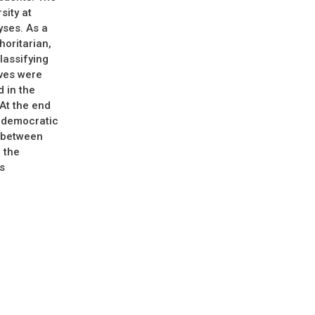
sity at
ses. As a
horitarian,
lassifying
ves were
 in the
At the end
s democratic
s between
 the
s