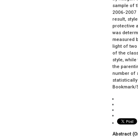
sample of t
2006-2007 a
result, sty
protective 
was determi
measured b
light of tw
of the clas
style, whil
the parenti
number of s
statistically
Bookmark/Se
Abstract (O