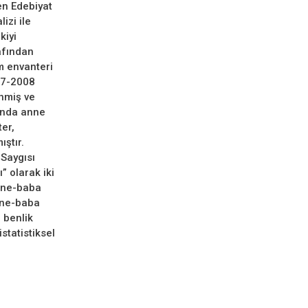
en Edebiyat
izi ile
kiyi
afından
m envanteri
07-2008
enmiş ve
unda anne
ter,
ştır.
 Saygısı
” olarak iki
anne-baba
nne-baba
 benlik
statistiksel