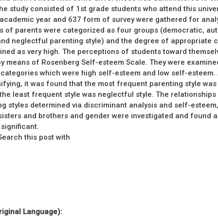
he study consisted of 1st grade students who attend this univer
cademic year and 637 form of survey were gathered for analy
les of parents were categorized as four groups (democratic, aut
and neglectful parenting style) and the degree of appropriate c
ned as very high. The perceptions of students toward themsel
y means of Rosenberg Self-esteem Scale. They were examined
o categories which were high self-esteem and low self-esteem. 
sifying, it was found that the most frequent parenting style wa
e the least frequent style was neglectful style. The relationship
ng styles determined via discriminant analysis and self-esteem,
isters and brothers and gender were investigated and found a
 significant.
arch this post with
riginal Language):