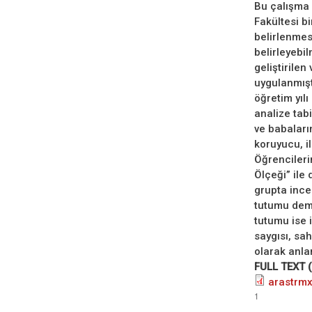
Bu çalışma 
Fakültesi bi
belirlenmesi
belirleyebi
geliştirile
uygulanmışt
öğretim yıl
analize tab
ve babaların
koruyucu, il
Öğrencilerin
Ölçeği” ile 
grupta ince
tutumu demo
tutumu ise 
saygısı, sah
olarak anla
FULL TEXT 
arastrm
1