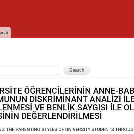
Skip to
main
content
arch
RSİTE ÖĞRENCİLERİNİN ANNE-BA
UNUN DİSKRİMİNANT ANALİZİ İL
LENMESİ VE BENLİK SAYGISI İLE O
İSİNİN DEĞERLENDİRİLMESİ
NG THE PARENTING STYLES OF UNIVERSITY STUDENTS THROU