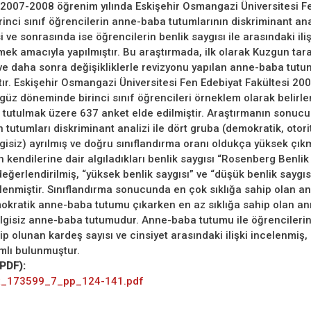
2007-2008 öğrenim yılında Eskişehir Osmangazi Üniversitesi F
rinci sınıf öğrencilerin anne-baba tutumlarının diskriminant anal
 ve sonrasında ise öğrencilerin benlik saygısı ile arasındaki iliş
lmek amacıyla yapılmıştır. Bu araştırmada, ilk olarak Kuzgun tar
n ve daha sonra değişikliklerle revizyonu yapılan anne-baba tutu
ır. Eskişehir Osmangazi Üniversitesi Fen Edebiyat Fakültesi 20
ı güz döneminde birinci sınıf öğrencileri örneklem olarak belirl
i tutulmak üzere 637 anket elde edilmiştir. Araştırmanın sonuc
 tutumları diskriminant analizi ile dört gruba (demokratik, otori
gisiz) ayrılmış ve doğru sınıflandırma oranı oldukça yüksek çıkmı
 kendilerine dair algıladıkları benlik saygısı “Rosenberg Benlik
değerlendirilmiş, “yüksek benlik saygısı” ve “düşük benlik saygısı
lenmiştir. Sınıflandırma sonucunda en çok sıklığa sahip olan 
kratik anne-baba tutumu çıkarken en az sıklığa sahip olan a
ilgisiz anne-baba tutumudur. Anne-baba tutumu ile öğrencilerin
ip olunan kardeş sayısı ve cinsiyet arasındaki ilişki incelenmiş, i
mlı bulunmuştur.
(PDF):
x_173599_7_pp_124-141.pdf