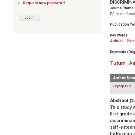
DISCRIMINA
Request new password
Journal Name:
Eğitimde Kura
Publication Yea
Key Words:
Attitude
Pare
Keywords (Orig
Tutum
An
Author Nam
Zeynep Filiz
Abstract (2
This study 
first grade
discriminan
self-esteem
by Kuzgun a