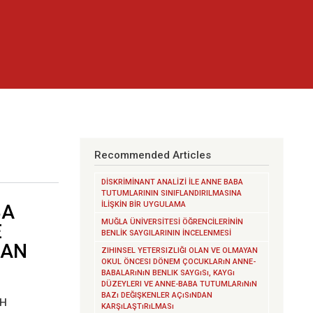
Recommended Articles
DİSKRİMİNANT ANALİZİ İLE ANNE BABA
TUTUMLARININ SINIFLANDIRILMASINA
İLİŞKİN BİR UYGULAMA
BA
MUĞLA ÜNİVERSİTESİ ÖĞRENCİLERİNİN
E
BENLİK SAYGILARININ İNCELENMESİ
LAN
ZIHINSEL YETERSIZLIĞI OLAN VE OLMAYAN
OKUL ÖNCESI DÖNEM ÇOCUKLARıN ANNE-
BABALARıNıN BENLIK SAYGıSı, KAYGı
DÜZEYLERI VE ANNE-BABA TUTUMLARıNıN
BAZı DEĞIŞKENLER AÇıSıNDAN
GH
KARŞıLAŞTıRıLMASı