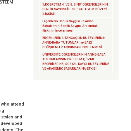
ESTEEM
İLKÖĞRETİM 4. VE 5. SINIF ÖĞRENCİLERİNİN
BENLİK SAYGISI İLE SOSYAL UYUM DÜZEYİ
İLİŞKİSİ1
Ergenlerin Benlik Saygısı ile Anne-
Babalarının Benlik Saygısı Arasındaki
İlişkinin İncelenmesi
ERGENLERİN UTANGAÇLIK DÜZEYLERİNİN
ANNE-BABA TUTUMLARI ve BAZI
DEĞİŞKENLER AÇISINDAN İNCELENMESİ
ÜNİVERSİTE ÖĞRENCİLERİNİN ANNE-BABA
TUTUMLARININ PROBLEM ÇÖZME
BECERİLERİNE, SOSYAL KAYGI DÜZEYLERİNE
VE AKADEMİK BAŞARILARINA ETKİSİ
s who attend
ng
 styles and
s developed
udents. The