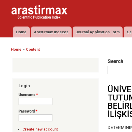
Arastirmax
Arastirmax
- Scientific
Scientific
Publication
Publication
Index
Index
Home
Arastirmax Indexes
Journal Application Form
Se
Main menu
»
Home
Content
You are here
Search
Login
ÜNİVE
Username
*
TUTUM
BELİR
İLİŞK
Password
*
DETERMINI
Create new account