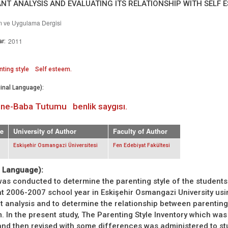
NT ANALYSIS AND EVALUATING ITS RELATIONSHIP WITH SELF 
m ve Uygulama Dergisi
2011
r:
nting style
Self esteem.
inal Language):
ne-Baba Tutumu
benlik saygısı.
e
University of Author
Faculty of Author
Eskişehir Osmangazi Üniversitesi
Fen Edebiyat Fakültesi
. Language):
was conducted to determine the parenting style of the student
 at 2006-2007 school year in Eskişehir Osmangazi University usi
t analysis and to determine the relationship between parenting
. In the present study, The Parenting Style Inventory which wa
nd then revised with some differences was administered to st