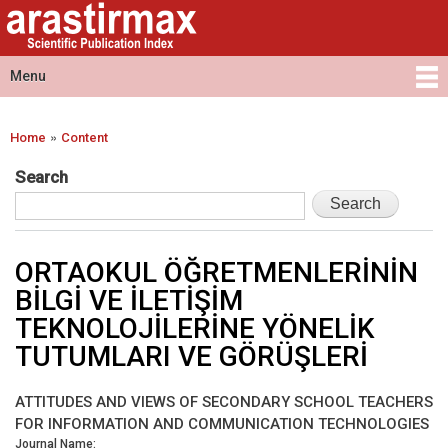
Arastirmax
Skip to
Arastirmax
- Scientific
main
Scientific
Publication
content
Publication
Menu
Index
Index
Main menu
»
Home
Content
You are here
Search
ORTAOKUL ÖĞRETMENLERİNİN
BİLGİ VE İLETİŞİM
TEKNOLOJİLERİNE YÖNELİK
TUTUMLARI VE GÖRÜŞLERİ
ATTITUDES AND VIEWS OF SECONDARY SCHOOL TEACHERS
FOR INFORMATION AND COMMUNICATION TECHNOLOGIES
Journal Name: