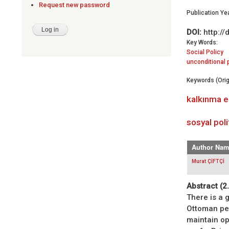
Request new password
Publication Yea
DOI:
http:/
Key Words:
Social Policy
unconditional p
Keywords (Orig
kalkınma 
sosyal polit
Author Nam
Murat ÇİFTÇİ
Abstract (2
There is a 
Ottoman pe
maintain op