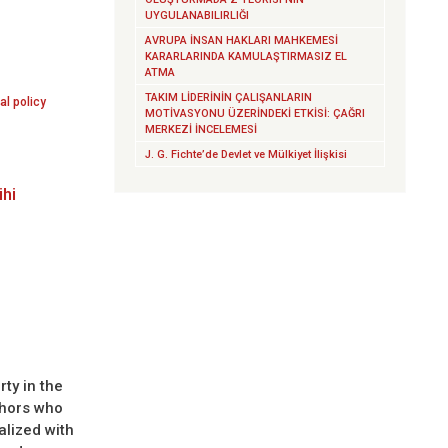
UYGULANABILIRLIĞI
AVRUPA İNSAN HAKLARI MAHKEMESİ
KARARLARINDA KAMULAŞTIRMASIZ EL
ATMA
TAKIM LİDERİNİN ÇALIŞANLARIN
al policy
MOTİVASYONU ÜZERİNDEKİ ETKİSİ: ÇAĞRI
MERKEZİ İNCELEMESİ
J. G. Fichte’de Devlet ve Mülkiyet İlişkisi
ihi
ty in the
thors who
alized with