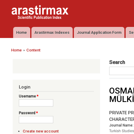
Arastirmax
Arastirmax
- Scientific
Scientific
Publication
Publication
Index
Index
Home
Arastirmax Indexes
Journal Application Form
Se
Main menu
»
Home
Content
You are here
Search
Login
OSMAN
Username
*
MÜLKİ
PRIVATE P
Password
*
CHARACTER
Journal Name:
Turkish Studies
Create new account