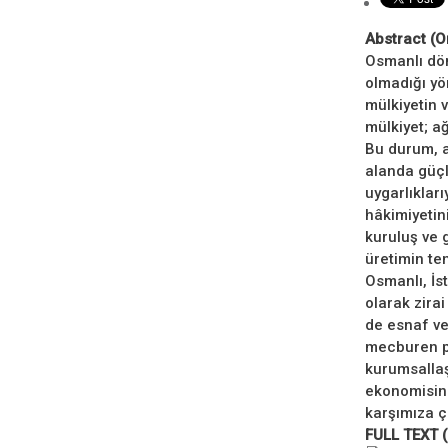
Abstract (O
Osmanlı dön
olmadığı yö
mülkiyetin 
mülkiyet; ağ
Bu durum, a
alanda güçl
uygarlıklar
hâkimiyetin
kuruluş ve g
üretimin tem
Osmanlı, İs
olarak zirai
de esnaf ve
mecburen pi
kurumsallaş
ekonomisind
karşımıza ç
FULL TEXT 