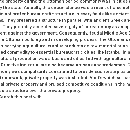
ate property during the Ottoman period commonly was in cities
 the state. Actually, this circumstance was a result of a select
d not prefer bureaucratic structure in every fields like ancient
s. They preferred a structure in parallel with ancient Greek 
ns. They probably accepted sovereignty of bureaucracy as an op
nt against the government. Consequently, feudal Middle Age E
e in Ottoman building and in developing process. The Ottomans
n carrying agricultural surplus products as raw material or as
d commodity to essential bureaucratic cities like Istanbul in 
ultural production was a basis and cities fed with agricultural 
 Primitive industrialists also became artisans and tradesmen. C
omy was compulsorily constituted to provide such a surplus p
s framework, private property was instituted. Vaqfs which surpa
al private property and bruised competitive conditions in the 
 a structure over the private property.
arch this post with