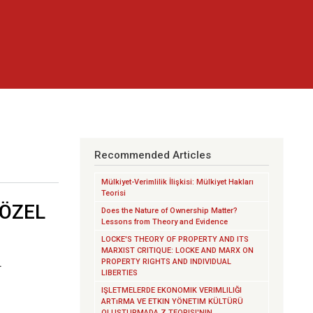
Recommended Articles
Mülkiyet-Verimlilik İlişkisi: Mülkiyet Hakları
Teorisi
ÖZEL
Does the Nature of Ownership Matter?
Lessons from Theory and Evidence
LOCKE'S THEORY OF PROPERTY AND ITS
MARXIST CRITIQUE: LOCKE AND MARX ON
L
PROPERTY RIGHTS AND INDIVIDUAL
LIBERTIES
IŞLETMELERDE EKONOMIK VERIMLILIĞI
ARTıRMA VE ETKIN YÖNETIM KÜLTÜRÜ
OLUŞTURMADA Z TEORISI'NIN