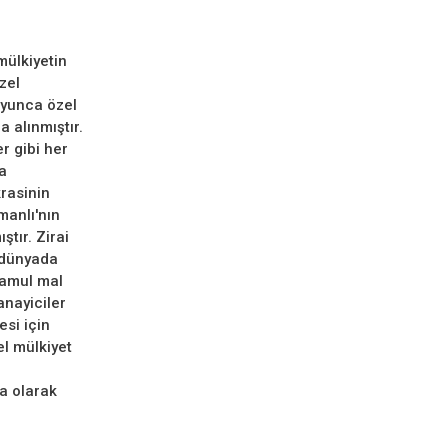
mülkiyetin
zel
oyunca özel
 alınmıştır.
r gibi her
a
krasinin
manlı'nın
tır. Zirai
r dünyada
mamul mal
anayiciler
esi için
l mülkiyet
a olarak