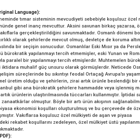
riginal Language):
eminde tımar sisteminin mevcudiyeti sebebiyle koşulsuz özel 
nünde genel inanç mevcuttur. Aksini savunan birkaç yazarsa, ö
vakıflarla gerçekleştirildiğini savunmaktadır. Osmanlı dönemi b
ırlıklı olarak şehirlerde mevcut olmuş, devletçe de koruma altına
slında bir seçişin sonucudur. Osmanlılar Eski Mısır ya da Persle
ü bürokratik yapılanmayı tercih etmemişler, eski Yunan ve Rom
ıyla paralel bir yapılanmayı tercih etmişlerdir. Muhtemelen büro
i iktidara muhalif güç unsuru olarak görmüşlerdir. Neticede Os
elişim süreçlerinde bu sıkıntıyı feodal Ortaçağ Avrupa'sı yaşamış
el üretim olduğu ve şehirlerin, zirai artık ürünle beslendiği bi
tanbul gibi ana bürokratik şehirlere hammadde veya işlenmiş 
 artık ürünlerin ulaştırılmasında tüccarları kullanmıştır. İptidai s
 zanaatkârlar olmuştur. Böyle bir artı ürün akışının sağlanabilm
yasa ekonomisi koşulları oluşturulmuş ve bu çerçevede de öze
mıştır. Vakıflarsa koşulsuz özel mülkiyeti de aşan ve piyasa
eki rekabet koşullarını zedeleyen, özel mülkiyet üstü yapılanm
ıkmaktadır.
(PDF):