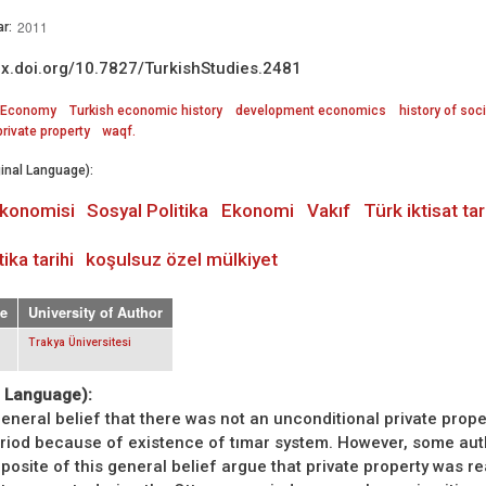
2011
r:
/dx.doi.org/10.7827/TurkishStudies.2481
Economy
Turkish economic history
development economics
history of soci
rivate property
waqf.
inal Language):
ekonomisi
Sosyal Politika
Ekonomi
Vakıf
Türk iktisat tar
ika tarihi
koşulsuz özel mülkiyet
e
University of Author
Trakya Üniversitesi
. Language):
general belief that there was not an unconditional private proper
riod because of existence of tımar system. However, some au
posite of this general belief argue that private property was re