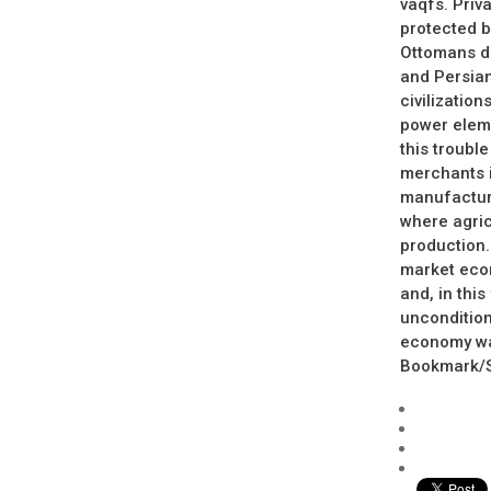
vaqfs. Priv
protected by
Ottomans di
and Persian
civilizatio
power eleme
this troubl
merchants i
manufacture
where agric
production.
market econ
and, in thi
uncondition
economy was
Bookmark/Se