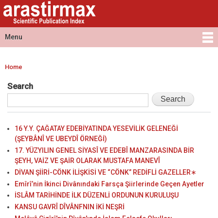
Arastirmax
Skip to
Arastirmax
- Scientific
main
Scientific
Publication
content
Publication
Menu
Index
Index
Main menu
Home
You are here
Search
16 Y.Y. ÇAĞATAY EDEBİYATINDA YESEVİLİK GELENEĞİ
(ŞEYBÂNÎ VE UBEYDÎ ÖRNEĞİ)
17. YÜZYILIN GENEL SİYASÎ VE EDEBÎ MANZARASINDA BİR
ŞEYH, VAİZ VE ŞAİR OLARAK MUSTAFA MANEVÎ
DİVAN ŞİİRİ-CÖNK İLİŞKİSİ VE “CÖNK” REDİFLİ GAZELLER∗
Emîrî’nin İkinci Divânındaki Farsça Şiirlerinde Geçen Ayetler
İSLÂM TARİHİNDE İLK DÜZENLİ ORDUNUN KURULUŞU
KANSU GAVRÎ DÎVÂNFNIN İKİ NEŞRİ