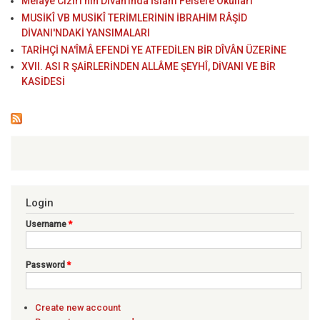
Melâyê Cizîrî'nin Dîvân'ında İslam Felsefe Okulları
MUSİKÎ VB MUSİKÎ TERİMLERİNİN İBRAHİM RÂŞİD
DİVANI'NDAKİ YANSIMALARI
TARİHÇİ NA'ÎMÂ EFENDİ YE ATFEDİLEN BİR DÎVÂN ÜZERİNE
XVII. ASI R ŞAİRLERİNDEN ALLÂME ŞEYHÎ, DİVANI VE BİR
KASİDESİ
Login
Username
*
Password
*
Create new account