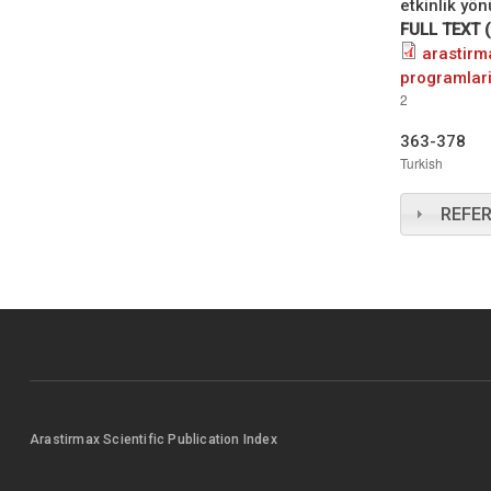
etkinlik yön
FULL TEXT 
arastirm
programlari
2
363-378
Turkish
REFE
Arastirmax Scientific Publication Index