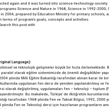
cted again and it was turned into science-technology-society. I
e programs Science and Nature in 1968; Science in 1992-2000;
in 2004, prepared by Education Ministry for primary schools, a
 terms of program’s goals, concepts and activities.
arch this post with
riginal Language):
limsel ve teknolojik gelişmeler büyük bir hızla ilerlemektedir. 
paralel olarak eğitim sistemimizde de önemli değişiklikler yapıl
2004 yılında Milli Eğitim Bakanlığı tarafından alınan karar ile bir
okullarında uygulanan fen dersi de yeniden yapılandırılmış ve f
rsi olarak değiştirilmiş; uygulamaları fen – teknoloji – toplum (
yandırılmıştır. Bu makalede, Türkiye’ de ilköğretim kurumlarında
lığı tarafından 1968 yılında Fen ve Tabiat Bilgisi; 1992, 2000 y
04 yılında Fen ve Teknoloji dersi için hazırlanan programların a