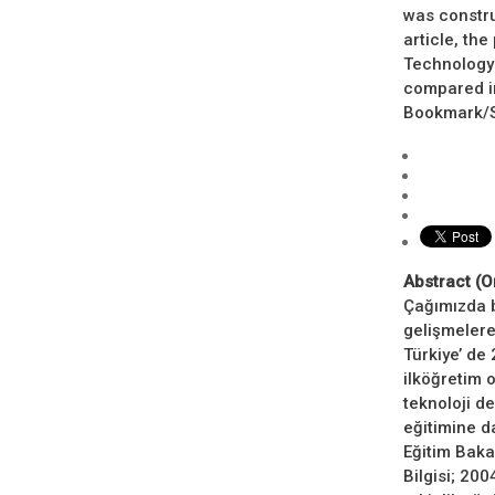
was constru
article, th
Technology 
compared in
Bookmark/Se
Abstract (O
Çağımızda bi
gelişmelere 
Türkiye’ de 
ilköğretim 
teknoloji de
eğitimine da
Eğitim Bakan
Bilgisi; 20