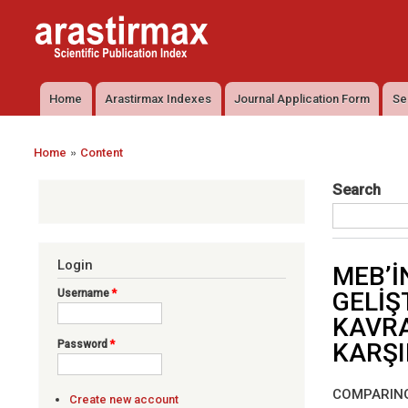
Arastirmax
Arastirmax
- Scientific
Scientific
Publication
Publication
Index
Index
Home
Arastirmax Indexes
Journal Application Form
Se
Main menu
»
Home
Content
You are here
Search
Login
MEB’İ
Username
*
GELİŞ
KAVRA
KARŞI
Password
*
COMPARING
Create new account