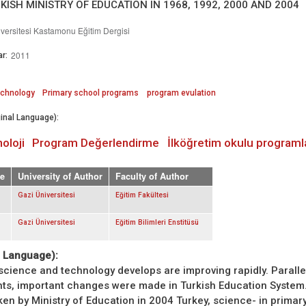
KISH MINISTRY OF EDUCATION IN 1968, 1992, 2000 AND 2004
ersitesi Kastamonu Eğitim Dergisi
2011
r:
echnology
Primary school programs
program evulation
inal Language):
oloji
Program Değerlendirme
İlköğretim okulu programl
e
University of Author
Faculty of Author
Gazi Üniversitesi
Eğitim Fakültesi
Gazi Üniversitesi
Eğitim Bilimleri Enstitüsü
. Language):
 science and technology develops are improving rapidly. Paralle
s, important changes were made in Turkish Education System.
ken by Ministry of Education in 2004 Turkey, science- in primar