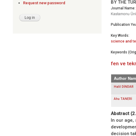
BY THE TUR
Request new password
Journal Name:
Kastamonu Üniv
Publication Yea
Key Words:
science and t
Keywords (Orig
fen ve tekn
Author Nam
Halil DİNDAR
Ahu TANERİ
Abstract (2
In our age,
development
decision ta