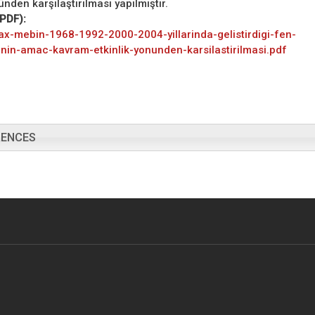
ünden karşılaştırılması yapılmıştır.
(PDF):
ax-mebin-1968-1992-2000-2004-yillarinda-gelistirdigi-fen-
nin-amac-kavram-etkinlik-yonunden-karsilastirilmasi.pdf
RENCES