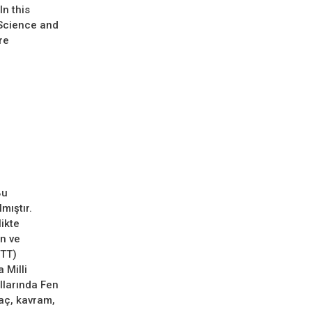
n this
 Science and
re
Bu
mıştır.
likte
en ve
FTT)
 Milli
ıllarında Fen
maç, kavram,