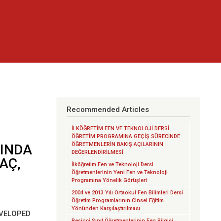
Recommended Articles
İLKÖĞRETİM FEN VE TEKNOLOJİ DERSİ
ÖĞRETİM PROGRAMINA GEÇİŞ SÜRECİNDE
ÖĞRETMENLERİN BAKIŞ AÇILARININ
RINDA
DEĞERLENDİRİLMESİ
AÇ,
İlköğretim Fen ve Teknoloji Dersi
Öğretmenlerinin Yeni Fen ve Teknoloji
Programına Yönelik Görüşleri
2004 ve 2013 Yılı Ortaokul Fen Bilimleri Dersi
Öğretim Programlarının Cinsel Eğitim
Yönünden Karşılaştırılması
EVELOPED
Beşinci Sınıf Öğretmenlerinin Fen Bilgisi