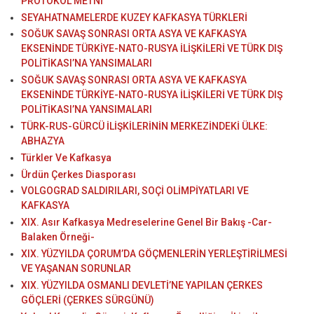
PROTOKOL METNİ
SEYAHATNAMELERDE KUZEY KAFKASYA TÜRKLERİ
SOĞUK SAVAŞ SONRASI ORTA ASYA VE KAFKASYA
EKSENİNDE TÜRKİYE-NATO-RUSYA İLİŞKİLERİ VE TÜRK DIŞ
POLİTİKASI’NA YANSIMALARI
SOĞUK SAVAŞ SONRASI ORTA ASYA VE KAFKASYA
EKSENİNDE TÜRKİYE-NATO-RUSYA İLİŞKİLERİ VE TÜRK DIŞ
POLİTİKASI’NA YANSIMALARI
TÜRK-RUS-GÜRCÜ İLİŞKİLERİNİN MERKEZİNDEKİ ÜLKE:
ABHAZYA
Türkler Ve Kafkasya
Ürdün Çerkes Diasporası
VOLGOGRAD SALDIRILARI, SOÇİ OLİMPİYATLARI VE
KAFKASYA
XIX. Asır Kafkasya Medreselerine Genel Bir Bakış -Car-
Balaken Örneği-
XIX. YÜZYILDA ÇORUM’DA GÖÇMENLERİN YERLEŞTİRİLMESİ
VE YAŞANAN SORUNLAR
XIX. YÜZYILDA OSMANLI DEVLETİ’NE YAPILAN ÇERKES
GÖÇLERİ (ÇERKES SÜRGÜNÜ)