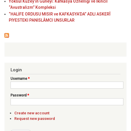
Yoksul Kuzey’in Güneyi: Kafkasya Öznelliği ve İkincil
“Avustralizm” Kompleksi
“HALİFE ORDUSU MISIR ve KAFKASYA’DA” ADLI ASKERÎ
PİYESTEKİ PANİSLÂMCI UNSURLAR
Login
Username
*
Password
*
Create new account
Request new password