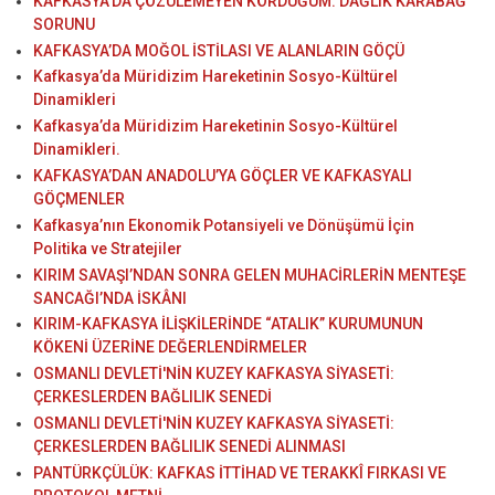
KAFKASYA’DA ÇÖZÜLEMEYEN KÖRDÜĞÜM: DAĞLIK KARABAĞ
SORUNU
KAFKASYA’DA MOĞOL İSTİLASI VE ALANLARIN GÖÇÜ
Kafkasya’da Müridizim Hareketinin Sosyo-Kültürel
Dinamikleri
Kafkasya’da Müridizim Hareketinin Sosyo-Kültürel
Dinamikleri.
KAFKASYA’DAN ANADOLU’YA GÖÇLER VE KAFKASYALI
GÖÇMENLER
Kafkasya’nın Ekonomik Potansiyeli ve Dönüşümü İçin
Politika ve Stratejiler
KIRIM SAVAŞI’NDAN SONRA GELEN MUHACİRLERİN MENTEŞE
SANCAĞI’NDA İSKÂNI
KIRIM-KAFKASYA İLİŞKİLERİNDE “ATALIK” KURUMUNUN
KÖKENİ ÜZERİNE DEĞERLENDİRMELER
OSMANLI DEVLETİ'NİN KUZEY KAFKASYA SİYASETİ:
ÇERKESLERDEN BAĞLILIK SENEDİ
OSMANLI DEVLETİ'NİN KUZEY KAFKASYA SİYASETİ:
ÇERKESLERDEN BAĞLILIK SENEDİ ALINMASI
PANTÜRKÇÜLÜK: KAFKAS İTTİHAD VE TERAKKÎ FIRKASI VE