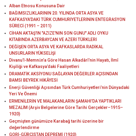
Alban Etnosu Konusuna Dair
BAĞIMSIZLIKLARININ 20. YILINDA ORTA ASYA VE
KAFKASYA’DAKİ TÜRK CUMHURİYETLERİNİN ENTEGRASYON
SÜRECİ (1991 – 2011)
CİHAN AKTAŞ'IN "AZIZE'NIN SON GUNU" ADLI OYKU
KİTABINDA AZERBAYCAN VE AZERİ TÜRKLERİ
DEĞİŞEN ORTA ASYA VE KAFKASLARDA RADİKAL
UNSURLARIN YÜKSELİŞİ
Divanuʼl-Memnȗn’a Göre Hasan Alkadârî’nin Hayatı, İlmî
Kişiliği ve Kafkasya’daki Faaliyetleri
DRAMATİK AKSİYONU SAĞLAYAN DEĞERLER AÇISINDAN
BAMSI BEYREK HİKÂYESİ
Enerji Güvenliği Açısından Türk Cumhuriyetleri’nin Dünyadaki
Yeri Ve Önemi
ERMENİLERİN VE MALAKANLARIN ŞAMAHI’DA YAPTIKLARI
MEZALİM (Arşiv Belgelerine Göre Tarihi Gerçekler–1915–
1920)
Geçmişten günümüze Karabağ tarihi üzerine bir
değerlendirme
GORİ-GÜRCİSTAN DEPREMİ (1920)