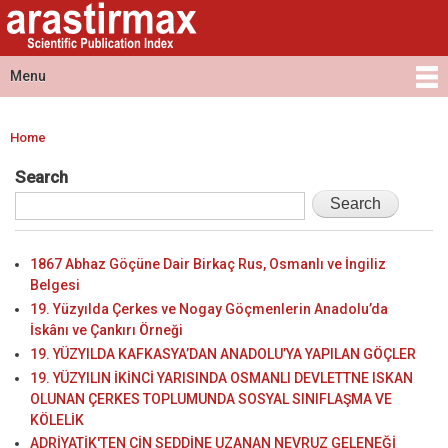
Arastirmax
Skip to
Arastirmax
- Scientific
main
Scientific
Publication
content
Publication
Menu
Index
Index
Main menu
Home
You are here
Search
1867 Abhaz Göçüne Dair Birkaç Rus, Osmanlı ve İngiliz
Belgesi
19. Yüzyılda Çerkes ve Nogay Göçmenlerin Anadolu’da
İskânı ve Çankırı Örneği
19. YÜZYILDA KAFKASYA’DAN ANADOLU’YA YAPILAN GÖÇLER
19. YÜZYILIN İKİNCİ YARISINDA OSMANLI DEVLETTNE ISKAN
OLUNAN ÇERKES TOPLUMUNDA SOSYAL SINIFLAŞMA VE
KÖLELİK
ADRİYATİK'TEN ÇİN SEDDİNE UZANAN NEVRUZ GELENEĞİ