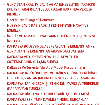
GÜRCİSTAN KRALI IV. DAVIT AGMAŞENEBELI'NIN TARİHÇİSİ
(XII. YY.) TARAFINDAN SELÇUKLULAR HAKKINDA VERİLEN
BİLGİLER
Hacı Murat: Biyografi Denemesi
HÜSEYİN CAVİD RASİZADE (1882-1941)'NİN HAYATÎ VE
ESERLERİ
İNGİLİZ VE ALMAN SEYYAHLARIN GÖZÜNDEN ÇEÇENLER VE
İNGUŞLAR
KAFKASYA BÖLGESİNDE AZERBAYCAN ile ERMENİSTAN ve
GÜRCİSTAN ile ERMENİSTAN ARASINDAKİ ÇATIŞMA
KAFKASYA VE TÜRKİSTAN'DA ULUS-DEVLETLER
SİSTEMATİĞİNİN OLUŞMA SÜRECİ
Kafkasya Ve Türkistan’da Ulus-Model Kurgulamaları
KAFKASYA'DA BÜTÜNLEŞME VE DAĞILMA DÖNGÜLERİ İÇİNDE
GÜRCÜLER, ZANLAR (MEGRELLER VE LAZLAR) VE SVANLAR
KAFKASYA-TARİHİ GEÇMİŞİ-ETNİK-DİNİ YAPISI Ve TEREKEME
(KARAPAPAH) TÜRKLERİ
KAFKASYA: BİR ETNO-KÜLTÜREL TARİH ÇÖZÜMLEMESİ
KAFKASYALI ESKİ TÜRK KAVİMLERİNDEN: BURCANLAR