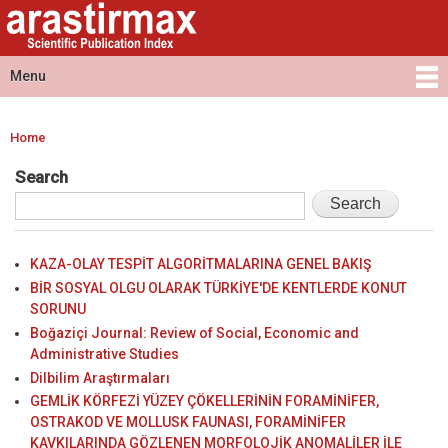
Arastirmax
Skip to
Arastirmax
- Scientific
main
Scientific
Publication
content
Publication
Menu
Index
Index
Main menu
Home
You are here
Search
KAZA-OLAY TESPİT ALGORİTMALARINA GENEL BAKIŞ
BİR SOSYAL OLGU OLARAK TÜRKİYE'DE KENTLERDE KONUT
SORUNU
Boğaziçi Journal: Review of Social, Economic and
Administrative Studies
Dilbilim Araştırmaları
GEMLİK KÖRFEZİ YÜZEY ÇÖKELLERİNİN FORAMİNİFER,
OSTRAKOD VE MOLLUSK FAUNASI, FORAMİNİFER
KAVKILARINDA GÖZLENEN MORFOLOJİK ANOMALİLER İLE