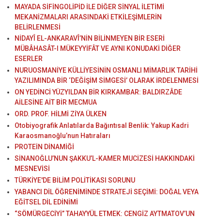
MAYADA SİFİNGOLİPİD İLE DİĞER SİNYAL İLETİMİ
MEKANİZMALARI ARASINDAKİ ETKİLEŞİMLERİN
BELİRLENMESİ
NİDAYÎ EL-ANKARAVÎ’NİN BİLİNMEYEN BİR ESERİ
MÜBÂHASÂT-I MÜKEYYİFÂT VE AYNI KONUDAKİ DİĞER
ESERLER
NURUOSMANİYE KÜLLİYESİNİN OSMANLI MİMARLIK TARİHİ
YAZILIMINDA BİR ‘DEĞİŞİM SİMGESİ’ OLARAK İRDELENMESİ
ON YEDİNCİ YÜZYILDAN BİR KIRKAMBAR: BALDIRZÂDE
AİLESİNE AİT BİR MECMUA
ORD. PROF. HİLMİ ZİYA ÜLKEN
Otobiyografik Anlatılarda Bağıntısal Benlik: Yakup Kadri
Karaosmanoğlu’nun Hatıraları
PROTEİN DİNAMİĞİ
SİNANOĞLU’NUN ŞAKKU’L-KAMER MUCİZESİ HAKKINDAKİ
MESNEVİSİ
TÜRKİYE'DE BİLİM POLİTİKASI SORUNU
YABANCI DİL ÖĞRENİMİNDE STRATEJİ SEÇİMİ: DOĞAL VEYA
EĞİTSEL DİL EDİNİMİ
“SÖMÜRGECİYİ” TAHAYYÜL ETMEK: CENGİZ AYTMATOV’UN