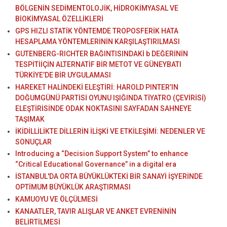
BÖLGENİN SEDİMENTOLOJİK, HİDROKİMYASAL VE
BİOKİMYASAL ÖZELLİKLERİ
GPS HIZLI STATİK YÖNTEMDE TROPOSFERİK HATA
HESAPLAMA YÖNTEMLERİNİN KARŞILAŞTIRILMASI
GUTENBERG-RICHTER BAĞINTISINDAKİ b DEĞERİNİN
TESPİTİİÇİN ALTERNATİF BİR METOT VE GÜNEYBATI
TÜRKİYE’DE BİR UYGULAMASI
HAREKET HALİNDEKİ ELEŞTİRİ: HAROLD PINTER’IN
DOĞUMGÜNÜ PARTİSİ OYUNU IŞIĞINDA TİYATRO (ÇEVİRİSİ)
ELEŞTİRİSİNDE ODAK NOKTASINI SAYFADAN SAHNEYE
TAŞIMAK
İKİDİLLİLİKTE DİLLERİN İLİŞKİ VE ETKİLEŞİMİ: NEDENLER VE
SONUÇLAR
Introducing a “Decision Support System” to enhance
“Critical Educational Governance” in a digital era
İSTANBUL'DA ORTA BÜYÜKLÜKTEKİ BİR SANAYİ İŞYERİNDE
OPTİMUM BÜYÜKLÜK ARAŞTIRMASI
KAMUOYU VE ÖLÇÜLMESİ
KANAATLER, TAVIR ALIŞLAR VE ANKET EVRENİNİN
BELİRTİLMESİ