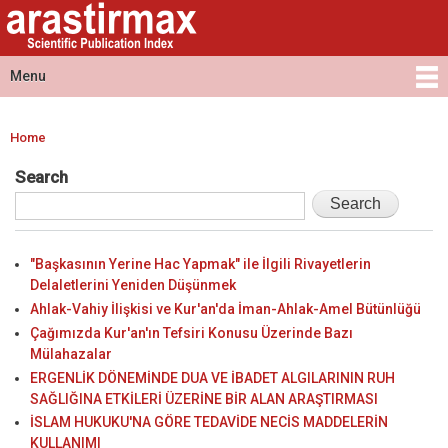
Arastirmax
Skip to
Arastirmax
- Scientific
main
Scientific
Publication
content
Publication
Menu
Index
Index
Main menu
Home
You are here
Search
"Başkasının Yerine Hac Yapmak" ile İlgili Rivayetlerin
Delaletlerini Yeniden Düşünmek
Ahlak-Vahiy İlişkisi ve Kur'an'da İman-Ahlak-Amel Bütünlüğü
Çağımızda Kur'an'ın Tefsiri Konusu Üzerinde Bazı
Mülahazalar
ERGENLİK DÖNEMİNDE DUA VE İBADET ALGILARININ RUH
SAĞLIĞINA ETKİLERİ ÜZERİNE BİR ALAN ARAŞTIRMASI
İSLAM HUKUKU'NA GÖRE TEDAVİDE NECİS MADDELERİN
KULLANIMI