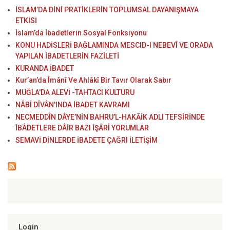
İSLAM’DA DİNİ PRATİKLERİN TOPLUMSAL DAYANIŞMAYA
ETKİSİ
İslam’da İbadetlerin Sosyal Fonksiyonu
KONU HADİSLERİ BAĞLAMINDA MESCID-I NEBEVÎ VE ORADA
YAPILAN İBADETLERİN FAZİLETİ
KURANDA İBADET
Kur’an’da Îmânî Ve Ahlâkî Bir Tavır Olarak Sabır
MUĞLA'DA ALEVİ -TAHTACI KULTURU
NÂBÎ DÎVÂN'INDA İBADET KAVRAMI
NECMEDDÎN DÂYE’NİN BAHRU’L-HAKĀİK ADLI TEFSİRİNDE
İBÂDETLERE DÂİR BAZI İŞÂRÎ YORUMLAR
SEMAVİ DİNLERDE İBADETE ÇAĞRI İLETİŞİM
Login