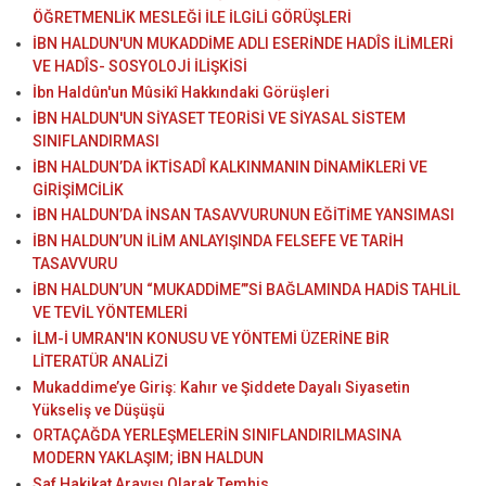
ÖĞRETMENLİK MESLEĞİ İLE İLGİLİ GÖRÜŞLERİ
İBN HALDUN'UN MUKADDİME ADLI ESERİNDE HADÎS İLİMLERİ
VE HADÎS- SOSYOLOJİ İLİŞKİSİ
İbn Haldûn'un Mûsikî Hakkındaki Görüşleri
İBN HALDUN'UN SİYASET TEORİSİ VE SİYASAL SİSTEM
SINIFLANDIRMASI
İBN HALDUN’DA İKTİSADÎ KALKINMANIN DİNAMİKLERİ VE
GİRİŞİMCİLİK
İBN HALDUN’DA İNSAN TASAVVURUNUN EĞİTİME YANSIMASI
İBN HALDUN’UN İLİM ANLAYIŞINDA FELSEFE VE TARİH
TASAVVURU
İBN HALDUN’UN “MUKADDİME”’Sİ BAĞLAMINDA HADİS TAHLİL
VE TEVİL YÖNTEMLERİ
İLM-İ UMRAN'IN KONUSU VE YÖNTEMİ ÜZERİNE BİR
LİTERATÜR ANALİZİ
Mukaddime’ye Giriş: Kahır ve Şiddete Dayalı Siyasetin
Yükseliş ve Düşüşü
ORTAÇAĞDA YERLEŞMELERİN SINIFLANDIRILMASINA
MODERN YAKLAŞIM; İBN HALDUN
Saf Hakikat Arayışı Olarak Temhis