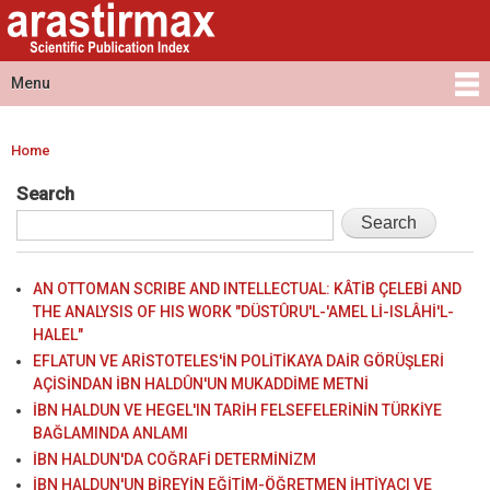
Arastirmax
Skip to
Arastirmax
- Scientific
main
Scientific
Publication
content
Publication
Menu
Index
Index
Main menu
Home
You are here
Search
AN OTTOMAN SCRIBE AND INTELLECTUAL: KÂTİB ÇELEBİ AND
THE ANALYSIS OF HIS WORK "DÜSTÛRU'L-'AMEL Lİ-ISLÂHİ'L-
HALEL"
EFLATUN VE ARİSTOTELES'İN POLİTİKAYA DAİR GÖRÜŞLERİ
AÇİSİNDAN İBN HALDÛN'UN MUKADDİME METNİ
İBN HALDUN VE HEGEL'IN TARİH FELSEFELERİNİN TÜRKİYE
BAĞLAMINDA ANLAMI
İBN HALDUN'DA COĞRAFİ DETERMİNİZM
İBN HALDUN'UN BİREYİN EĞİTİM-ÖĞRETMEN İHTİYACI VE