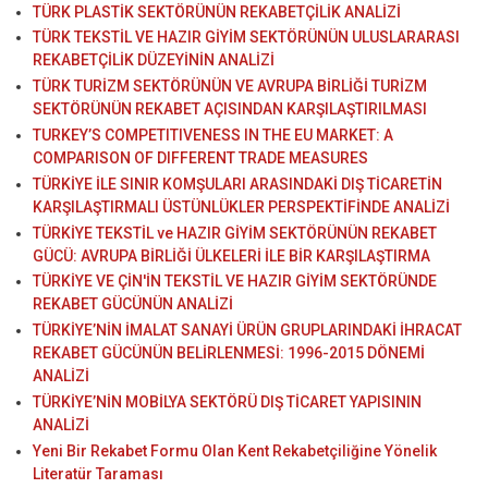
TÜRK PLASTİK SEKTÖRÜNÜN REKABETÇİLİK ANALİZİ
TÜRK TEKSTİL VE HAZIR GİYİM SEKTÖRÜNÜN ULUSLARARASI
REKABETÇİLİK DÜZEYİNİN ANALİZİ
TÜRK TURİZM SEKTÖRÜNÜN VE AVRUPA BİRLİĞİ TURİZM
SEKTÖRÜNÜN REKABET AÇISINDAN KARŞILAŞTIRILMASI
TURKEY’S COMPETITIVENESS IN THE EU MARKET: A
COMPARISON OF DIFFERENT TRADE MEASURES
TÜRKİYE İLE SINIR KOMŞULARI ARASINDAKİ DIŞ TİCARETİN
KARŞILAŞTIRMALI ÜSTÜNLÜKLER PERSPEKTİFİNDE ANALİZİ
TÜRKİYE TEKSTİL ve HAZIR GİYİM SEKTÖRÜNÜN REKABET
GÜCÜ: AVRUPA BİRLİĞİ ÜLKELERİ İLE BİR KARŞILAŞTIRMA
TÜRKİYE VE ÇİN'İN TEKSTİL VE HAZIR GİYİM SEKTÖRÜNDE
REKABET GÜCÜNÜN ANALİZİ
TÜRKİYE’NİN İMALAT SANAYİ ÜRÜN GRUPLARINDAKİ İHRACAT
REKABET GÜCÜNÜN BELİRLENMESİ: 1996-2015 DÖNEMİ
ANALİZİ
TÜRKİYE’NİN MOBİLYA SEKTÖRÜ DIŞ TİCARET YAPISININ
ANALİZİ
Yeni Bir Rekabet Formu Olan Kent Rekabetçiliğine Yönelik
Literatür Taraması