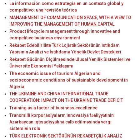
La información como estrategia en un contexto global y
competitivo: una revisión teórica
MANAGEMENT OF COMMUNICATION SPACE, WITH A VIEW TO
IMPROVING THE MANAGEMENT OF HUMAN CAPITAL
Product lifecycle management through innovative and
competitive business environment
Rekabet Edebilirlikte Türk Lojistik Sektörünün İstihdam
Yapısının Analizi ve İstihdama Yönelik Devlet Destekleri
Rekabet Gücünün Ölçülmesinde Ulusal Yenilik Sistemleri ve
Üniversite Ekonomisi Yaklaşımı
The economic issue of tourism Algerian and
socioeconomic conditions of sustainable development in
Algeria
THE UKRAINE AND CHINA INTERNATIONAL TRADE
COOPERATION: IMPACT ON THE UKRAINE TRADE DEFICIT
Training as a factor of business excellence
Transmilli korporasiyaların innovasiya fəaliyyətinin
Azərbaycan iqtisadiyyatına cəlb edilməsində vergi
sisteminin rolu
TÜRK ELEKTRONİK SEKTÖRÜNÜN REKABETÇİLİK ANALİZ