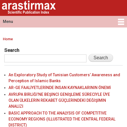
Arastirmax
Skip to
Arastirmax
- Scientific
main
Scientific
Publication
content
Publication
Menu
Index
Index
Main menu
Home
You are here
Search
An Exploratory Study of Tunisian Customers’ Awareness and
Perception of Islamic Banks
AR-GE FAALİYETLERİNDE İNSAN KAYNAKLARININ ÖNEMİ
AVRUPA BİRLİĞİ’NE BEŞİNCİ GENİŞLEME SÜRECİYLE ÜYE
OLAN ÜLKELERİN REKABET GÜÇLERİNDEKİ DEĞİŞİMİN
ANALİZİ
BASIC APPROACH TO THE ANALYSIS OF COMPETITIVE
ECONOMY REGIONS (ILLUSTRATED THE CENTRAL FEDERAL
DISTRICT)