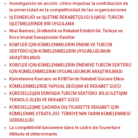
Investigación en acción: cómo impulsar la contribución de
la universidad en la competitividad de las organizaciones
IŞ ESNEKLİĞİ ve İŞLETME REKABETÇILIGI İLİŞKİSİ: TURİZM
İŞLETMELERİNDE BİR UYGULAMA
İthal İkamesi, Üretkenlik ve Rekabet Edebilirlik: Türkiye ve
Kore İmalat Sanayiinden Kanıtlar
KOBİ’LER İÇİN KÜMELENMELERİN ÖNEMİ VE TURİZM
SEKTÖRÜ İÇİN KÜMELENMELERİN UYGUNLUĞUNUN
ARAŞTIRILMASI
KOBİ’LER İÇİN KÜMELENMELERİN ÖNEMİVE TURİZM SEKTÖRÜ
İÇİN KÜMELENMELERİN UYGUNLUĞUNUN ARAŞTIRILMASI
Kümelenme Kavramı ve KOBİ'lerde Rekabet Gücüne Etkisi
KÜMELENMELERDE YAPISAL DEĞİŞİM VE REKABET GÜCÜ
KÜRESELLEŞEN DÜNYADA TURİZM SEKTÖRÜ: BİLGİ İLETİŞİM
TEKNOLOJİLERİ VE REKABET GÜCÜ
KÜRESELLEŞME ÇAĞINDA DIŞ TİCARETTE REKABET İÇİN
KÜMELENME STRATEJİSİ: TÜRKİYE’NİN TARIM KÜMELENMESİ
GEREKLİLİĞİ
La compétitivité tunisienne dans le cadre de l’ouverture :
Attitude et déterminants