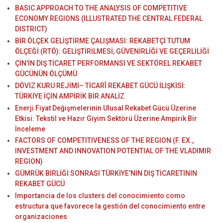
BASIC APPROACH TO THE ANALYSIS OF COMPETITIVE
ECONOMY REGIONS (ILLUSTRATED THE CENTRAL FEDERAL
DISTRICT)
BİR ÖLÇEK GELİŞTİRME ÇALIŞMASI: REKABETÇİ TUTUM
ÖLÇEĞİ (RTÖ): GELİŞTİRİLMESİ, GÜVENİRLİĞİ VE GEÇERLİLİĞİ
ÇİN'İN DIŞ TİCARET PERFORMANSI VE SEKTÖREL REKABET
GÜCÜNÜN ÖLÇÜMÜ
DÖVİZ KURU REJİMİ– TİCARÎ REKABET GÜCÜ İLİŞKİSİ:
TÜRKİYE İÇİN AMPİRİK BİR ANALİZ
Enerji Fiyat Değişmelerinin Ulusal Rekabet Gücü Üzerine
Etkisi: Tekstil ve Hazır Giyim Sektörü Üzerine Ampirik Bir
İnceleme
FACTORS OF COMPETITIVENESS OF THE REGION (F. EX.,
INVESTMENT AND INNOVATION POTENTIAL OF THE VLADIMIR
REGION)
GÜMRÜK BİRLİĞİ SONRASI TÜRKİYE’NİN DIŞ TİCARETİNİN
REKABET GÜCÜ
Importancia de los clusters del conocimiento como
estructura que favorece la gestión del conocimiento entre
organizaciones